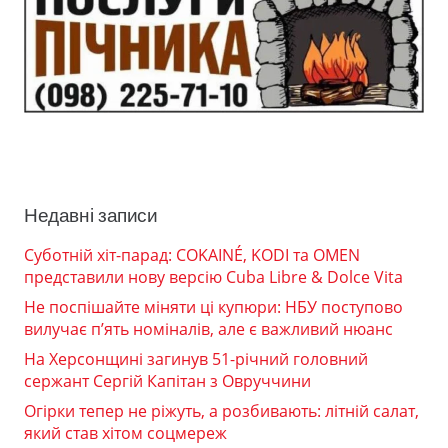
Недавні записи
Суботній хіт-парад: COKAINÉ, KODI та OMEN
представили нову версію Cuba Libre & Dolce Vita
Не поспішайте міняти ці купюри: НБУ поступово
вилучає п’ять номіналів, але є важливий нюанс
На Херсонщині загинув 51-річний головний
сержант Сергій Капітан з Овруччини
Огірки тепер не ріжуть, а розбивають: літній салат,
який став хітом соцмереж