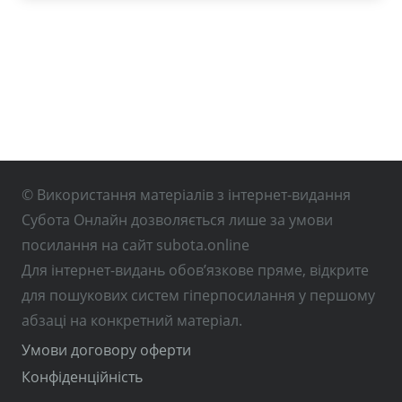
© Використання матеріалів з інтернет-видання
Субота Онлайн дозволяється лише за умови
посилання на сайт subota.online
Для інтернет-видань обов’язкове пряме, відкрите
для пошукових систем гіперпосилання у першому
абзаці на конкретний матеріал.
Умови договору оферти
Конфіденційність