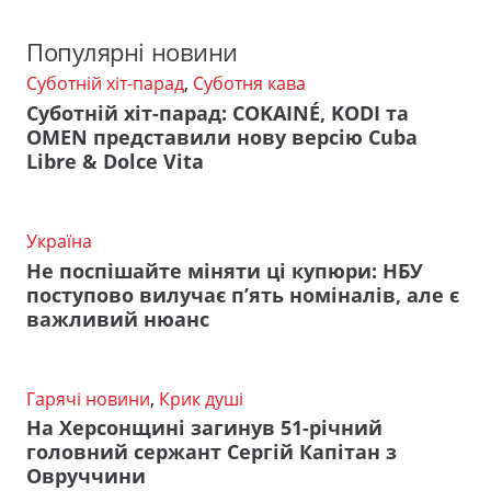
Популярні новини
Суботній хіт-парад
,
Суботня кава
Суботній хіт-парад: COKAINÉ, KODI та
OMEN представили нову версію Cuba
Libre & Dolce Vita
Україна
Не поспішайте міняти ці купюри: НБУ
поступово вилучає п’ять номіналів, але є
важливий нюанс
Гарячі новини
,
Крик душі
На Херсонщині загинув 51-річний
головний сержант Сергій Капітан з
Овруччини