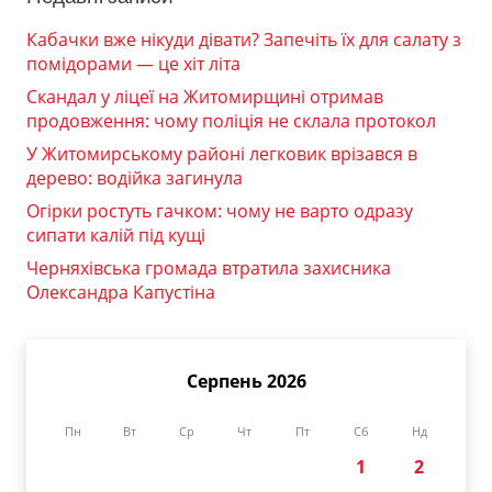
Кабачки вже нікуди дівати? Запечіть їх для салату з
помідорами — це хіт літа
Скандал у ліцеї на Житомирщині отримав
продовження: чому поліція не склала протокол
У Житомирському районі легковик врізався в
дерево: водійка загинула
Огірки ростуть гачком: чому не варто одразу
сипати калій під кущі
Черняхівська громада втратила захисника
Олександра Капустіна
Серпень 2026
Пн
Вт
Ср
Чт
Пт
Сб
Нд
1
2