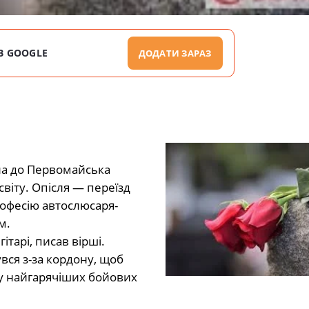
В GOOGLE
ДОДАТИ ЗАРАЗ
ла до Первомайська
світу. Опісля — переїзд
рофесію автослюсаря-
м.
тарі, писав вірші.
вся з-за кордону, щоб
ь у найгарячіших бойових