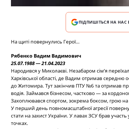
ПІДПИШІТЬСЯ НА НАС 
На щиті повернулись Герої…
Рябенко Вадим Вадимович
25.07.1988 — 21.04.2023
Народився у Миколаєві. Незабаром сім’я переїха
Харківської області, де Вадим отримав середню о
до Житомира. Тут закінчив ПТУ №6 та отримав п
водія. Займався бізнесом, частково — за кордоно
Захоплювався спортом, зокрема боксом, грою на гі
У перший день повномасштабної агресії поверну
стати на захист України. У лавах ЗСУ брав участ
точках.