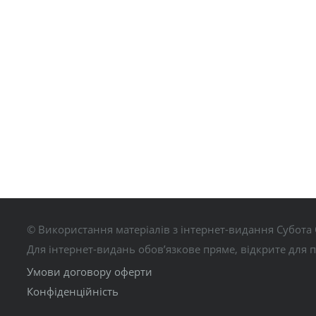
© Використання матеріалів з інтернет-видання Субота 
Для інтернет-видань обов’язкове пряме, відкрите для 
Умови договору оферти
Конфіденційність