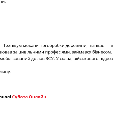
ни.
— Технікум механічної обробки деревини, пізніше — в
цював за цивільними професіями, займався бізнесом.
мобілізований до лав ЗСУ. У складі військового підроз
ччину.
аналі
Субота Онлайн