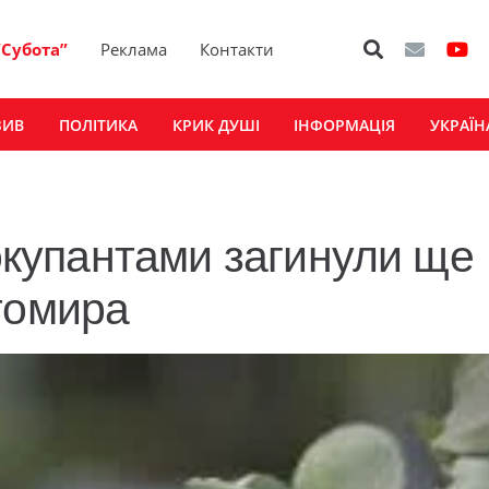
“Субота”
Реклама
Контакти
ЗИВ
ПОЛІТИКА
КРИК ДУШІ
ІНФОРМАЦІЯ
УКРАЇН
 окупантами загинули ще
томира