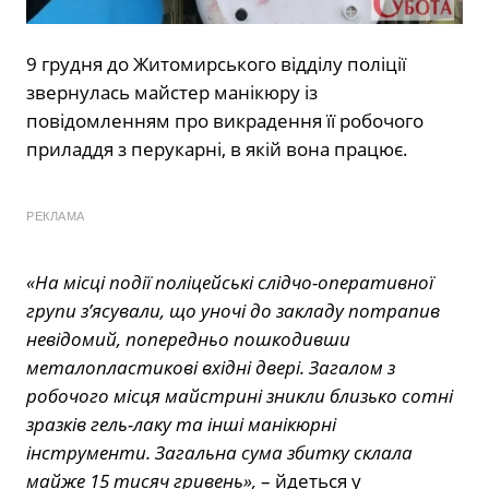
9 грудня до Житомирського відділу поліції
звернулась майстер манікюру із
повідомленням про викрадення її робочого
приладдя з перукарні, в якій вона працює.
РЕКЛАМА
«На місці події поліцейські слідчо-оперативної
групи з’ясували, що уночі до закладу потрапив
невідомий, попередньо пошкодивши
металопластикові вхідні двері. Загалом з
робочого місця майстрині зникли близько сотні
зразків гель-лаку та інші манікюрні
інструменти. Загальна сума збитку склала
майже 15 тисяч гривень»,
– йдеться у