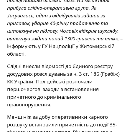
поліції найшло близько 15:05. На місце події
прибула слідчо-оперативна група. Як
з’ясувалось, один з відвідувачів зайшов за
прилавок, ударив 40-річну продавчиню та
штовхнув на підлогу. Чоловік відкрив шухляду,
витягнув звідти понад 1300 гривень та втік»,
–
інформують у ГУ Нацполіції у Житомирській
області.
Слідчі внесли відомості до Єдиного реєстру
досудових розслідувань за ч. 3 ст. 186 (Грабіж)
КК України. Поліцейські розпочали
першочергові заходи з встановлення
причетного до кримінального
правопорушення.
Менш ніж за добу оперативники карного
розшуку встановили причетність до події 35-