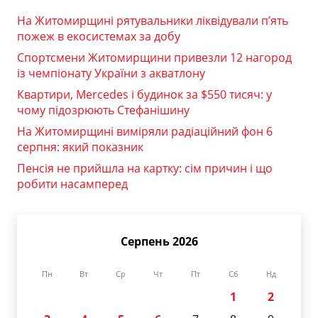
На Житомирщині рятувальники ліквідували п’ять
пожеж в екосистемах за добу
Спортсмени Житомирщини привезли 12 нагород
із чемпіонату України з акватлону
Квартири, Mercedes і будинок за $550 тисяч: у
чому підозрюють Стефанішину
На Житомирщині виміряли радіаційний фон 6
серпня: який показник
Пенсія не прийшла на картку: сім причин і що
робити насамперед
Серпень 2026
Пн
Вт
Ср
Чт
Пт
Сб
Нд
1
2