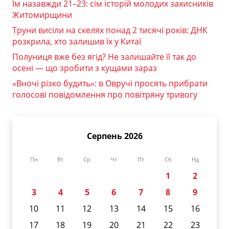
Їм назавжди 21–23: сім історій молодих захисників
Житомирщини
Труни висіли на скелях понад 2 тисячі років: ДНК
розкрила, хто залишив їх у Китаї
Полуниця вже без ягід? Не залишайте її так до
осені — що зробити з кущами зараз
«Вночі різко будить»: в Овручі просять прибрати
голосові повідомлення про повітряну тривогу
Серпень 2026
Пн
Вт
Ср
Чт
Пт
Сб
Нд
1
2
3
4
5
6
7
8
9
10
11
12
13
14
15
16
17
18
19
20
21
22
23