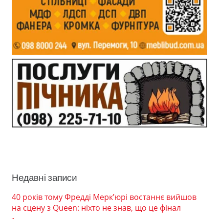
Недавні записи
40 років тому Фредді Мерк’юрі востаннє вийшов
на сцену з Queen: ніхто не знав, що це фінал