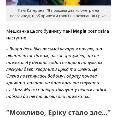
Пані Катерина: “Я проїхала два кілометри на
велосипеді, щоб привезти гроші на поховання Еріка”
Мешканка цього будинку пані
Марія
розповіла
наступне:
– Вчора десь біля восьмої вечора я почула, що
нібито тхне димом, але не зрозуміла, що це
пожежа. А у десять годин вечора я почула, як
ляснули двері квартири Еріка та Олени. Це
Олена повернулась додому і одразу почала
кричати, волати на допомогу та стукати
сусідам. Ми всі напівроздягнуті, у нічному одязі,
побігли до неї та викликали пожежних…
“Можливо, Еріку стало зле…”