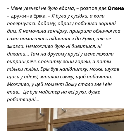
– Мене увечері не було вдома
, – розповідає
Олена
– дружина Еріка. –
Я була у сусідки, а коли
повернулась додому, одразу побачила чорний
дим. Я намочила ганчірку, прикрила обличчя та
сама намагалась піднятися до Еріка, але не
змогла. Неможливо було ні дивитися, ні
дихати… Там на другому ярусі у мене лежали
випрані речі. Спочатку вони горіли, а потім
тільки тліли. Ерік був напідпитку, може, шукав
щось у одежі, запалив свічку, щоб побачити.
Можливо, у цей момент йому стало зле і він
впав… Це був майстер на всі руки, дуже
роботящий…