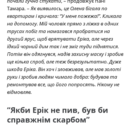
почали гучно стукати
, – продовжує пані
Тамара. –
Як виявилось, це Олена бігала по
квартирам і кричала: “У мене пожежа!”. Кликала
на допомогу. Мій чоловік прямо з ліжка в одних
трусах побіг та намагався пробратися на
другий ярус, щоб врятувати Еріка, але через
їдкий чорний дим так і не зміг туди піднятися.
Потім він одягнувся, надів захисну маску і зробив
ще кілька спроб, але теж безрезультатно. Дуже
шкода Еріка. Він хоч і зловживав, але мав золоті
руки і зробив людям чимало добра: будував та
ремонтував все, що його попросять. Нікому не
відмовляв.
“Якби Ерік не пив, був би
справжнім скарбом”