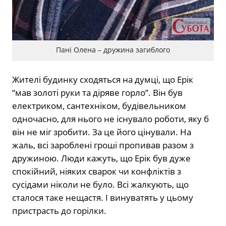
Пані Олена – дружина загиблого
Жителі будинку сходяться на думці, що Ерік
“мав золоті руки та діряве горло”. Він був
електриком, сантехніком, будівельником
одночасно, для нього не існувало роботи, яку б
він не міг зробити. За це його цінували. На
жаль, всі зароблені гроші пропивав разом з
дружиною. Люди кажуть, що Ерік був дуже
спокійний, ніяких сварок чи конфліктів з
сусідами ніколи не було. Всі жалкують, що
сталося таке нещастя. І винуватять у цьому
пристрасть до горілки.