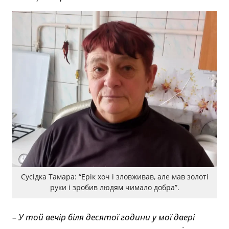
Сусідка Тамара: “Ерік хоч і зловживав, але мав золоті
руки і зробив людям чимало добра”.
– У той вечір біля десятої години у мої двері