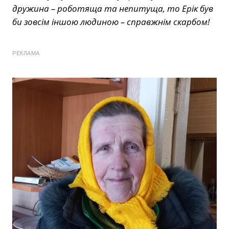
дружина – роботяща та непитуща, то Ерік був
би зовсім іншою людиною – справжнім скарбом!
РЕКЛАМА