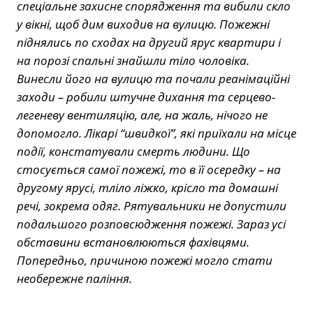
спеціальне захисне спорядження та вибили скло
у вікні, щоб дим виходив на вулицю. Пожежні
піднялись по сходах на другий ярус квартири і
на порозі спальні знайшли тіло чоловіка.
Винесли його на вулицю та почали реанімаційні
заходи – робили штучне дихання та серцево-
легеневу вентиляцію, але, на жаль, нічого не
допомогло. Лікарі “швидкої”, які приїхали на місце
події, констатували смерть людини. Що
стосується самої пожежі, то в її осередку – на
другому ярусі, тліло ліжко, крісло та домашні
речі, зокрема одяг. Рятувальники не допустили
подальшого розповсюдження пожежі. Зараз усі
обставини встановлюються фахівцями.
Попередньо, причиною пожежі могло стати
необережне паління.