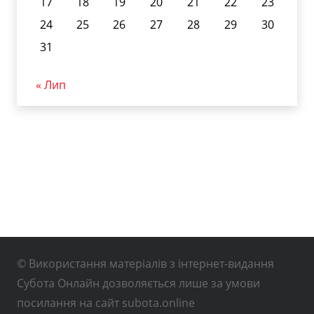
17
18
19
20
21
22
23
24
25
26
27
28
29
30
31
« Лип
© Використання матеріалів з інтернет-видання
Субота Онлайн дозволяється лише за умови
посилання на сайт subota.online