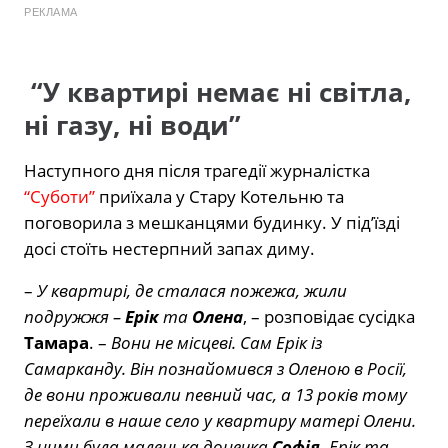
РЕКЛАМА
“У квартирі немає ні світла,
ні газу, ні води”
Наступного дня після трагедії журналістка
“Суботи”
приїхала у Стару Котельню та
поговорила з мешканцями будинку. У під’їзді
досі стоїть нестерпний запах диму.
–
У квартирі, де сталася пожежа, жили
подружжя –
Ерік
та
Олена
, – розповідає сусідка
Тамара
. –
Вони не місцеві. Сам Ерік із
Самарканду. Він познайомився з Оленою в Росії,
де вони проживали певний час, а 13 років тому
переїхали в наше село у квартиру матері Олени.
З ними була маленька донечка
Софія.
Ерік та