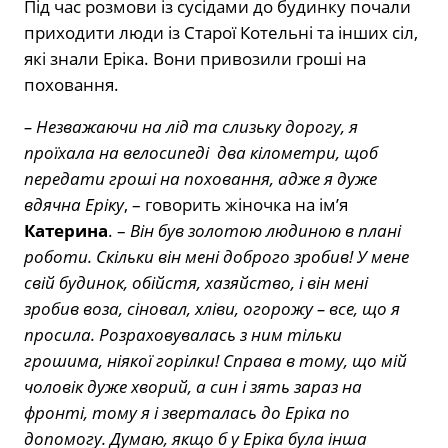
Під час розмови із сусідами до будинку почали
приходити люди із Старої Котельні та інших сіл,
які знали Еріка. Вони привозили гроші на
поховання.
– Незважаючи на лід та слизьку дорогу, я
проїхала на велосипеді два кілометри, щоб
передати гроші на поховання, адже я дуже
вдячна Еріку
, – говорить жіночка на ім’я
Катерина
. –
Він був золотою людиною в плані
роботи. Скільки він мені доброго зробив! У мене
свій будинок, обійстя, хазяйство, і він мені
зробив воза, сіновал, хліви, огорожу – все, що я
просила. Розраховувалась з ним тільки
грошима, ніякої горілки! Справа в тому, що мій
чоловік дуже хворий, а син і зять зараз на
фронті, тому я і зверталась до Еріка по
допомогу. Думаю, якщо б у Еріка була інша