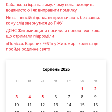
Кабачкова ікра на зиму: чому вона виходить
водянистою і як виправити помилку
Не всі пенсійні доплати призначають без заяви:
кому слід звернутися до ПФУ
ДСНС Житомирщини посилили новою технікою:
що отримали підрозділи
«Полісся. Вареник FEST» у Житомирі: коли та де
пройде родинне свято
Серпень 2026
Пн
Вт
Ср
Чт
Пт
Сб
Нд
1
2
3
4
5
6
7
8
9
10
11
12
13
14
15
16