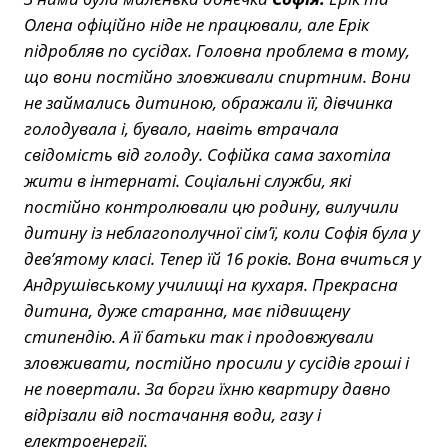
Олена офіційно ніде не працювали, але Ерік
підробляв по сусідах. Головна проблема в тому,
що вони постійно зловживали спиртним. Вони
не займались дитиною, ображали її, дівчинка
голодувала і, бувало, навіть втрачала
свідомість від голоду. Софійка сама захотіла
жити в інтернаті. Соціальні служби, які
постійно контролювали цю родину, вилучили
дитину із неблагополучної сім’ї, коли Софія була у
дев’ятому класі. Тепер їй 16 років. Вона вчиться у
Андрушівському училищі на кухаря. Прекрасна
дитина, дуже старанна, має підвищену
стипендію. А її батьки так і продовжували
зловживати, постійно просили у сусідів гроші і
не повертали. За борги їхню квартиру давно
відрізали від постачання води, газу і
електроенергії.