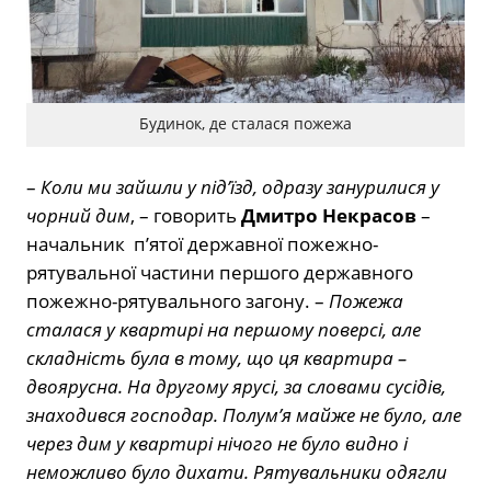
Будинок, де сталася пожежа
–
Коли ми зайшли у під’їзд, одразу занурилися у
чорний дим
, – говорить
Дмитро Некрасов
–
начальник
п’ятої державної пожежно-
рятувальної частини першого державного
пожежно-рятувального загону. –
Пожежа
сталася у квартирі на першому поверсі, але
складність була в тому, що ця квартира –
двоярусна. На другому ярусі, за словами сусідів,
знаходився господар. Полум’я майже не було, але
через дим у квартирі нічого не було видно і
неможливо було дихати. Рятувальники одягли