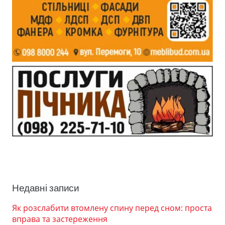
Недавні записи
Як розслабити втомлену спину перед сном: проста
вправа та застереження