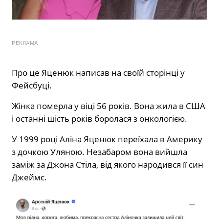
РЕКЛАМА
Про це Яценюк написав на своїй сторінці у
Фейсбуці.
Жінка померла у віці 56 років. Вона жила в США
і останні шість років боролася з онкологією.
У 1999 році Аліна Яценюк переїхала в Америку
з дочкою Уляною. Незабаром вона вийшла
заміж за Джона Стіла, від якого народився її син
Джеймс.