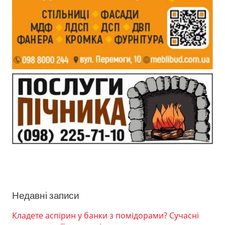
Недавні записи
Кладете аспірин у банки з помідорами? Сучасні