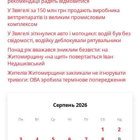
рекомендації радять відмовитися
У Звягелі за 150 млн грн продають виробника
ветпрепаратів із великим промисловим
комплексом
У Звягелі зіткнулися авто і мотоцикл: водій був без
свідомості, водійку деблокували рятувальники
Понад рік вважався зниклим безвісти: на
Житомирщину «на щиті» повертається Іван
Недашківський
Жителів Житомирщини закликали не ігнорувати
тривоги: ОВА зробила термінове попередження
Серпень 2026
Пн
Вт
Ср
Чт
Пт
Сб
Нд
1
2
3
4
5
6
7
8
9