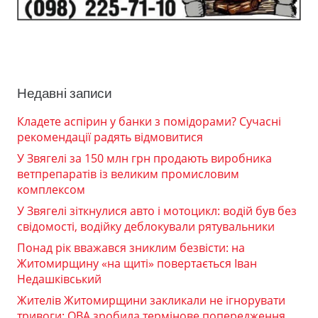
Недавні записи
Кладете аспірин у банки з помідорами? Сучасні
рекомендації радять відмовитися
У Звягелі за 150 млн грн продають виробника
ветпрепаратів із великим промисловим
комплексом
У Звягелі зіткнулися авто і мотоцикл: водій був без
свідомості, водійку деблокували рятувальники
Понад рік вважався зниклим безвісти: на
Житомирщину «на щиті» повертається Іван
Недашківський
Жителів Житомирщини закликали не ігнорувати
тривоги: ОВА зробила термінове попередження