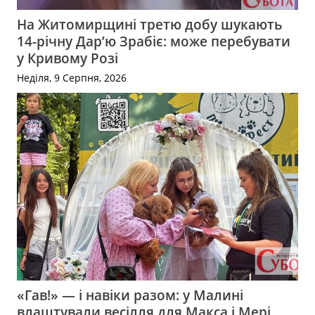
На Житомирщині третю добу шукають
14-річну Дар’ю Зрабіє: може перебувати
у Кривому Розі
Неділя, 9 Серпня, 2026
«Гав!» — і навіки разом: у Малині
влаштували весілля для Макса і Мері