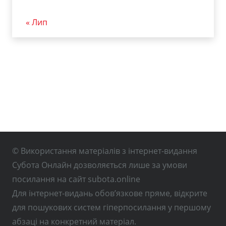
« Лип
© Використання матеріалів з інтернет-видання
Субота Онлайн дозволяється лише за умови
посилання на сайт subota.online
Для інтернет-видань обов’язкове пряме, відкрите
для пошукових систем гіперпосилання у першому
абзаці на конкретний матеріал.