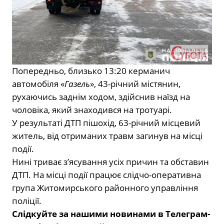
Попередньо, близько 13:20 керманич
автомобіля «
Газель
», 43-річний містянин,
рухаючись заднім ходом, здійснив наїзд на
чоловіка, який знаходився на тротуарі.
У результаті ДТП пішохід, 63-річний місцевий
житель, від отриманих травм загинув на місці
події.
Нині триває з’ясування усіх причин та обставин
ДТП. На місці події працює слідчо-оперативна
група Житомирського районного управління
поліції.
Слідкуйте за нашими новинами в Телеграм-