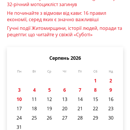
32-річний мотоцикліст загинув
Не починайте з відмови від кави: 16 правил
економії, серед яких є значно важливіші
Гучні події Житомирщини, історії людей, поради та
рецепти: що читайте у свіжій «Суботі»
Серпень 2026
Пн
Вт
Ср
Чт
Пт
Сб
Нд
1
2
3
4
5
6
7
8
9
10
11
12
13
14
15
16
17
18
19
20
21
22
23
24
25
26
27
28
29
30
31