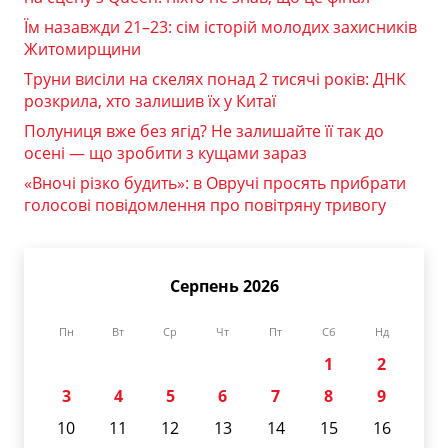
Їм назавжди 21–23: сім історій молодих захисників
Житомирщини
Труни висіли на скелях понад 2 тисячі років: ДНК
розкрила, хто залишив їх у Китаї
Полуниця вже без ягід? Не залишайте її так до
осені — що зробити з кущами зараз
«Вночі різко будить»: в Овручі просять прибрати
голосові повідомлення про повітряну тривогу
Серпень 2026
Пн
Вт
Ср
Чт
Пт
Сб
Нд
1
2
3
4
5
6
7
8
9
10
11
12
13
14
15
16