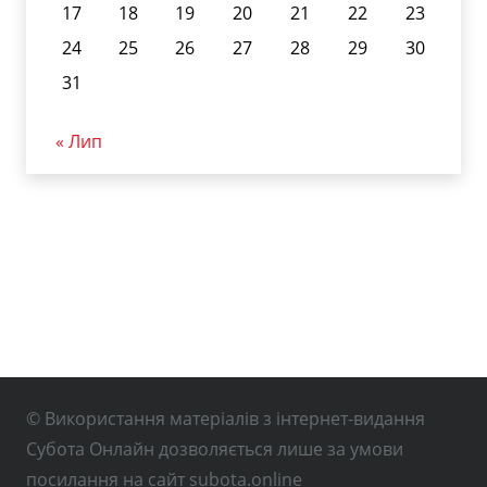
17
18
19
20
21
22
23
24
25
26
27
28
29
30
31
« Лип
© Використання матеріалів з інтернет-видання
Субота Онлайн дозволяється лише за умови
посилання на сайт subota.online