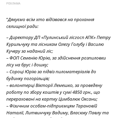
РЕКЛАМА
“
Дякуємо всім хто відізвався на прохання
селищної ради:
– Директору ДП «Пулинський лісгосп АПК» Петру
Курильчуку та лісникам Олегу Голубу і Василю
Кучеру за наданий ліс;
– ФОП Семенію Юрію, за здійснення розпиловки
лісу на брус і дошку;
– Сороці Юрію за підвіз пиломатеріалів до
будинку погорільців;
– волонтерці Вікторії Лемешко, за проведену
роботу по збору коштів у сумі 4850 грн., що
перераховані на картку Цимбалюк Оксани;
– Фізичним особам-підприємцям Тарановій
Наталії, Литвинчуку Вадиму, Власюку Павлу та