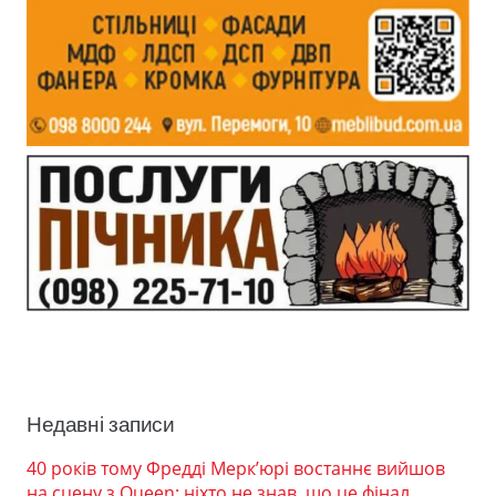
Недавні записи
40 років тому Фредді Мерк’юрі востаннє вийшов
на сцену з Queen: ніхто не знав, що це фінал