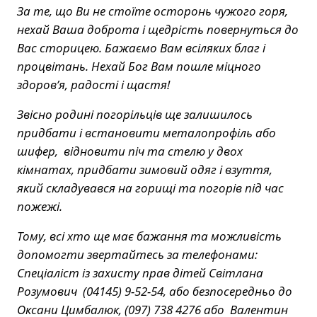
За те, що Ви не стоїте осторонь чужого горя,
нехай Ваша доброта і щедрість повернуться до
Вас сторицею. Бажаємо Вам всіляких благ і
процвітань. Нехай Бог Вам пошле міцного
здоров’я, радості і щастя!
Звісно родині погорільців ще залишилось
придбати і встановити металопрофіль або
шифер, відновити піч та стелю у двох
кімнатах, придбати зимовий одяг і взуття,
який складувався на горищі та погорів під час
пожежі.
Тому, всі хто ще має бажання та можливість
допомогти звертайтесь за телефонами:
Спеціаліст із захисту прав дітей Світлана
Розумович (04145) 9-52-54, або безпосередньо до
Оксани Цимбалюк, (097) 738 4276 або Валентин