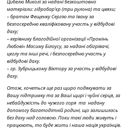
Цибелю Миколі за надані безкоштовно
матеріали: гідробар’єр (три рулона) та цвяхи;
– братам Фещенку Сергію та Івану за
безпосередню кваліфіковану участь у відбудові
даху;
– керівнику благодійної організації «Промінь
Любові» Масиму Білоусу, за надані обігрівачі,
цеглу та інші речі, і безпосередню участь у
відбудові даху.
– гр. Зубрицькому Віктору за участь у відбудові
даху.
Отож, хочеться ще раз щиро подякувати за
Вашу підтримку та за Ваші щирі і чуйні серця, за
небайдужість до чужого горя та надану
допомогу багатодітній родині, що залишилась
без даху над головою. Поки такі люди живуть і
працюють, то буде жити і наша нація українців.