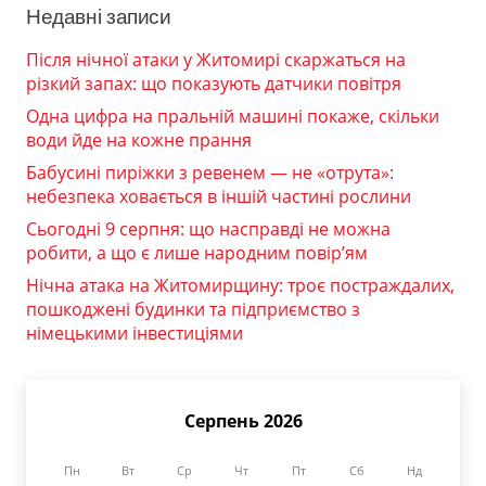
Недавні записи
Після нічної атаки у Житомирі скаржаться на
різкий запах: що показують датчики повітря
Одна цифра на пральній машині покаже, скільки
води йде на кожне прання
Бабусині пиріжки з ревенем — не «отрута»:
небезпека ховається в іншій частині рослини
Сьогодні 9 серпня: що насправді не можна
робити, а що є лише народним повір’ям
Нічна атака на Житомирщину: троє постраждалих,
пошкоджені будинки та підприємство з
німецькими інвестиціями
Серпень 2026
Пн
Вт
Ср
Чт
Пт
Сб
Нд