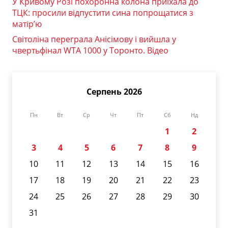
У Кривому Розі похоронна колона приїхала до
ТЦК: просили відпустити сина попрощатися з
матір’ю
Світоліна переграла Анісімову і вийшла у
чвертьфінал WTA 1000 у Торонто. Відео
Серпень 2026
Пн
Вт
Ср
Чт
Пт
Сб
Нд
1
2
3
4
5
6
7
8
9
10
11
12
13
14
15
16
17
18
19
20
21
22
23
24
25
26
27
28
29
30
31