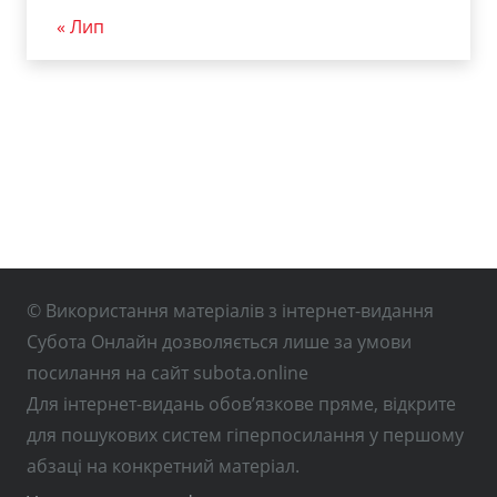
« Лип
© Використання матеріалів з інтернет-видання
Субота Онлайн дозволяється лише за умови
посилання на сайт subota.online
Для інтернет-видань обов’язкове пряме, відкрите
для пошукових систем гіперпосилання у першому
абзаці на конкретний матеріал.