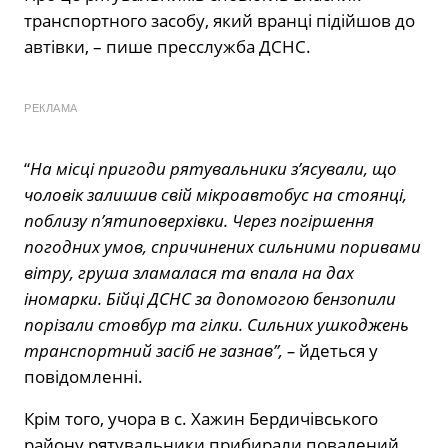
транспортного засобу, який вранці підійшов до
автівки, – пише пресслужба ДСНС.
РЕКЛАМА
“
На місці пригоди рятувальники з’ясували, що
чоловік залишив свій мікроавтобус на стоянці,
поблизу п’ятиповерхівки. Через погіршення
погодних умов, спричинених сильними поривами
вітру, груша зламалася та впала на дах
іномарки. Бійці ДСНС за допомогою бензопили
порізали стовбур та гілки. Сильних ушкоджень
транспортний засіб не зазнав”, –
йдеться у
повідомленні.
Крім того, учора в с. Хажин Бердичівського
району рятувальники прибирали повалений