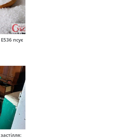
 Е536 псує
застілля: