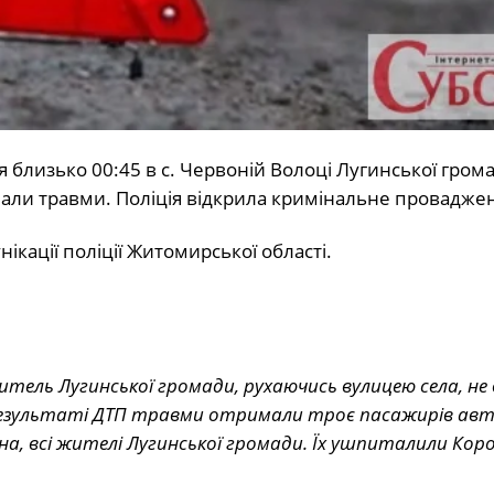
 близько 00:45 в с. Червоній Волоці Лугинської грома
имали травми. Поліція відкрила кримінальне провадже
нікації поліції Житомирської області.
итель Лугинської громади, рухаючись вулицею села, не
У результаті ДТП травми отримали троє пасажирів авт
чина, всі жителі Лугинської громади. Їх ушпиталили Кор