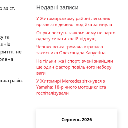
Недавні записи
 за ст.
У Житомирському районі легковик
врізався в дерево: водійка загинула
Огірки ростуть гачком: чому не варто
у та
одразу сипати калій під кущі
ішніх
Черняхівська громада втратила
риття, не
захисника Олександра Капустіна
волена
Не тільки їжа і спорт: вчені знайшли
ще один фактор повільного набору
ваги
ька разів.
У Житомирі Mercedes зіткнувся з
Yamaha: 18-річного мотоцикліста
госпіталізували
Серпень 2026