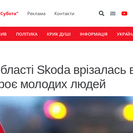
“Субота”
Реклама
Контакти
ЗИВ
ПОЛІТИКА
КРИК ДУШІ
ІНФОРМАЦІЯ
УКРАЇН
бласті Skoda врізалась 
троє молодих людей