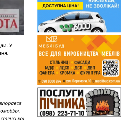
ди. У
ння.
 впорався
омобіля,
остенської