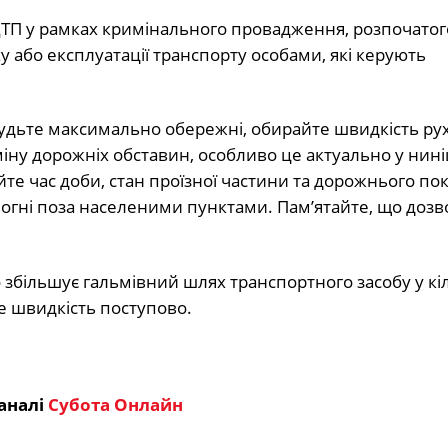
ДТП у рамках кримінального провадження, розпочатого
або експлуатації транспорту особами, які керують
будьте максимально обережні, обирайте швидкість рух
міну дорожніх обставин, особливо це актуально у нин
е час доби, стан проїзної частини та дорожнього пок
вогні поза населеними пунктами. Пам’ятайте, що доз
збільшує гальмівний шлях транспортного засобу у кіл
е швидкість поступово.
аналі
Субота Онлайн