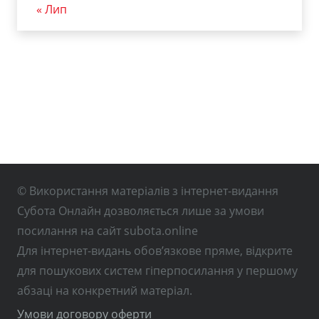
« Лип
© Використання матеріалів з інтернет-видання
Субота Онлайн дозволяється лише за умови
посилання на сайт subota.online
Для інтернет-видань обов’язкове пряме, відкрите
для пошукових систем гіперпосилання у першому
абзаці на конкретний матеріал.
Умови договору оферти