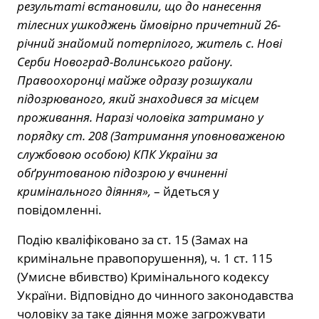
результаті встановили, що до нанесення
тілесних ушкоджень ймовірно причетний 26-
річний знайомий потерпілого, житель с. Нові
Серби Новоград-Волинського району.
Правоохоронці майже одразу розшукали
підозрюваного, який знаходився за місцем
проживання. Наразі чоловіка затримано у
порядку ст. 208 (Затримання уповноваженою
службовою особою) КПК України за
обґрунтованою підозрою у вчиненні
кримінального діяння»,
– йдеться у
повідомленні.
Подію кваліфіковано за ст. 15 (Замах на
кримінальне правопорушення), ч. 1 ст. 115
(Умисне вбивство) Кримінального кодексу
України. Відповідно до чинного законодавства
чоловіку за таке діяння може загрожувати