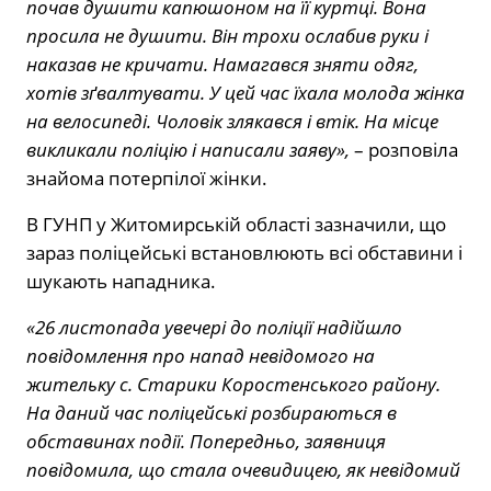
почав душити капюшоном на її куртці. Вона
просила не душити. Він трохи ослабив руки і
наказав не кричати. Намагався зняти одяг,
хотів зґвалтувати. У цей час їхала молода жінка
на велосипеді. Чоловік злякався і втік. На місце
викликали поліцію і написали заяву»,
– розповіла
знайома потерпілої жінки.
В ГУНП у Житомирській області зазначили, що
зараз поліцейські встановлюють всі обставини і
шукають нападника.
«26 листопада увечері до поліції надійшло
повідомлення про напад невідомого на
жительку с. Старики Коростенського району.
На даний час поліцейські розбираються в
обставинах події. Попередньо, заявниця
повідомила, що стала очевидицею, як невідомий