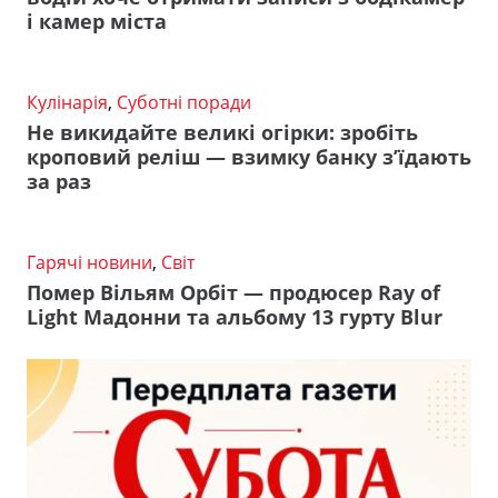
і камер міста
Кулінарія
,
Суботні поради
Не викидайте великі огірки: зробіть
кроповий реліш — взимку банку з’їдають
за раз
Гарячі новини
,
Світ
Помер Вільям Орбіт — продюсер Ray of
Light Мадонни та альбому 13 гурту Blur