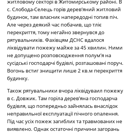
житловому секторі в Житомирському районі. В
с. Слобода-Селець горів дерев’яний житловий
будинок, там власник напередодні топив піч.
Але через деякий час побачив, що тліє
перекриття, тому негайно звернувся до
рятувальників. Фахівцям ДСНС вдалося
ліквідувати пожежу майже за 45 хвилин. Ними
не допущено розповсюдження полум’я на
сусідські господарчі будівлі, розташовані поруч.
Вогонь встиг знищити лише 2 кв.м перекриття
будинку.
Також рятувальники вчора ліквідуваил пожежу
в с. Довжик. Там горіла дерев’яна господарча
будівля, що попередньо зайнялась внаслідок
неправильної експлуатації пічного опалення.
Під час усіх пожеж загиблих та травмованих не
виявлено. Однак остаточні причини загорань