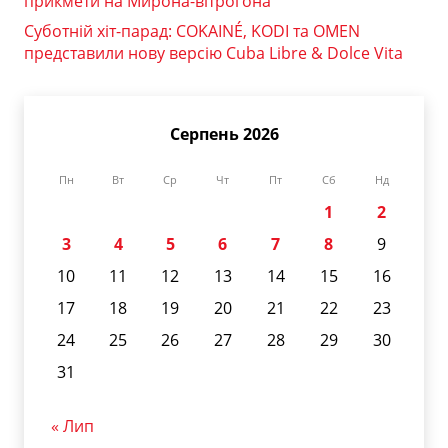
прикмети на Мирона-вітрогона
Суботній хіт-парад: COKAINÉ, KODI та OMEN
представили нову версію Cuba Libre & Dolce Vita
Серпень 2026
Пн
Вт
Ср
Чт
Пт
Сб
Нд
1
2
3
4
5
6
7
8
9
10
11
12
13
14
15
16
17
18
19
20
21
22
23
24
25
26
27
28
29
30
31
« Лип