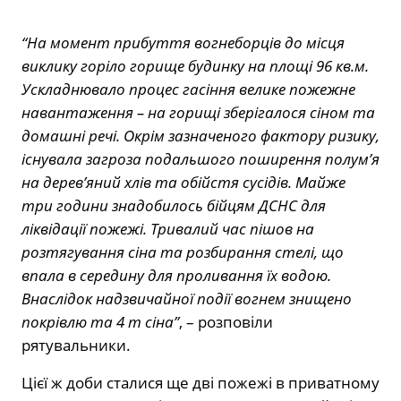
“На момент прибуття вогнеборців до місця
виклику горіло горище будинку на площі 96 кв.м.
Ускладнювало процес гасіння велике пожежне
навантаження – на горищі зберігалося сіном та
домашні речі. Окрім зазначеного фактору ризику,
існувала загроза подальшого поширення полум’я
на дерев’яний хлів та обійстя сусідів. Майже
три години знадобилось бійцям ДСНС для
ліквідації пожежі. Тривалий час пішов на
розтягування сіна та розбирання стелі, що
впала в середину для проливання їх водою.
Внаслідок надзвичайної події вогнем знищено
покрівлю та 4 т сіна”
, – розповіли
рятувальники.
Цієї ж доби сталися ще дві пожежі в приватному