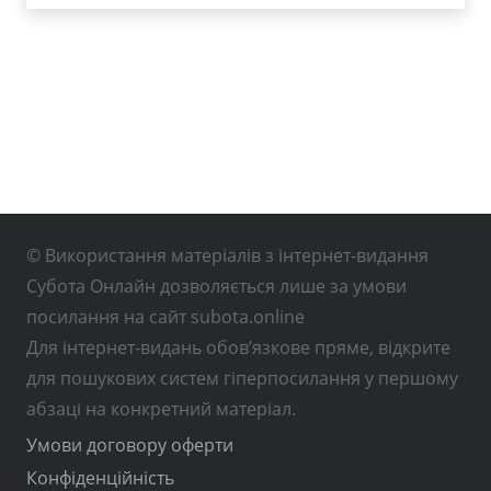
© Використання матеріалів з інтернет-видання
Субота Онлайн дозволяється лише за умови
посилання на сайт subota.online
Для інтернет-видань обов’язкове пряме, відкрите
для пошукових систем гіперпосилання у першому
абзаці на конкретний матеріал.
Умови договору оферти
Конфіденційність