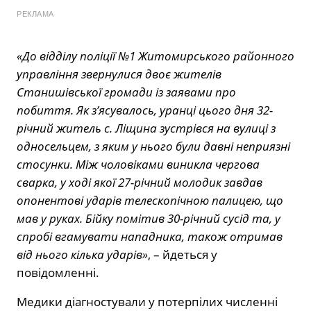
РЕКЛАМА
«До відділу поліції №1 Житомирського районного
управління звернулися двоє жителів
Станишівської громади із заявами про
побиття. Як з’ясувалось, уранці цього дня 32-
річний житель с. Ліщина зустрівся на вулиці з
односельцем, з яким у нього були давні неприязні
стосунки. Між чоловіками виникла чергова
сварка, у ході якої 27-річний молодик завдав
опонентові ударів телескопічною палицею, що
мав у руках. Бійку помітив 30-річний сусід та, у
спробі вгамувати нападника, також отримав
від нього кілька ударів»
, – йдеться у
повідомленні.
Медики діагностували у потерпілих численні