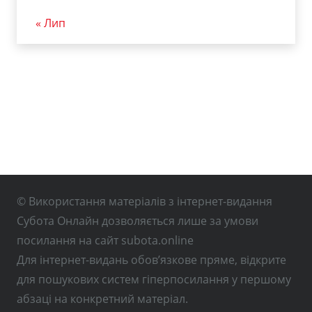
« Лип
© Використання матеріалів з інтернет-видання
Субота Онлайн дозволяється лише за умови
посилання на сайт subota.online
Для інтернет-видань обов’язкове пряме, відкрите
для пошукових систем гіперпосилання у першому
абзаці на конкретний матеріал.