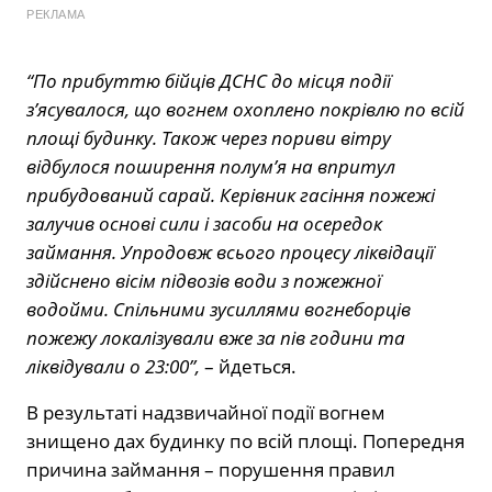
РЕКЛАМА
“По прибуттю бійців ДСНС до місця події
з’ясувалося, що вогнем охоплено покрівлю по всій
площі будинку. Також через пориви вітру
відбулося поширення полум’я на впритул
прибудований сарай. Керівник гасіння пожежі
залучив основі сили і засоби на осередок
займання. Упродовж всього процесу ліквідації
здійснено вісім підвозів води з пожежної
водойми. Спільними зусиллями вогнеборців
пожежу локалізували вже за пів години та
ліквідували о 23:00”,
– йдеться.
В результаті надзвичайної події вогнем
знищено дах будинку по всій площі. Попередня
причина займання – порушення правил