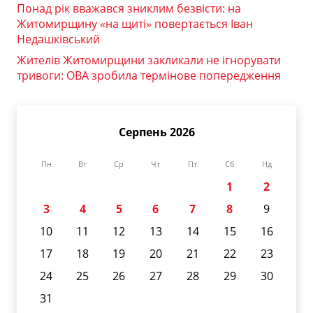
Понад рік вважався зниклим безвісти: на
Житомирщину «на щиті» повертається Іван
Недашківський
Жителів Житомирщини закликали не ігнорувати
тривоги: ОВА зробила термінове попередження
Серпень 2026
Пн
Вт
Ср
Чт
Пт
Сб
Нд
1
2
3
4
5
6
7
8
9
10
11
12
13
14
15
16
17
18
19
20
21
22
23
24
25
26
27
28
29
30
31