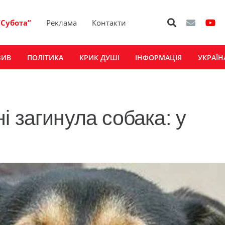
“Субота”
Реклама
Контакти
ЗИВ
ПОЛІТИКА
КРИК ДУШІ
ІНФОРМАЦІЯ
УКРАЇН
 загинула собака: у