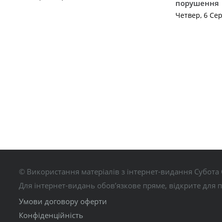
порушення
Четвер, 6 Се
© Використання матеріалів з інтернет-видання Субота 
Для інтернет-видань обов’язкове пряме, відкрите для 
Умови договору оферти
Конфіденційність