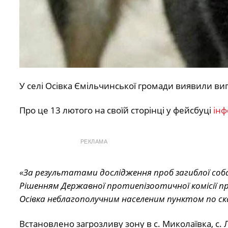
У селі Осівка Ємільчинської громади виявили вип
Про це 13 лютого на своїй сторінці у фейсбуці
інф
РЕКЛАМА
«За результатами дослідження проб загиблої соба
Рішенням Державної протиепізоотичної комісії при
Осівка неблагополучним населеним пунктом по ска
Встановлено загрозливу зону в с. Миколаївка, с. Л