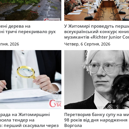
ені дерева на
У Житомирі проведуть перш
і тричі перекривало рух
всеукраїнський конкурс юни
музикантів «Richter Junior Co
рпня, 2026
Четвер, 6 Серпня, 2026
а рада на Житомирщині
Перетворив банку супу на ми
осила тендер на
98 років від дня народження 
: перший скасували через
Воргола