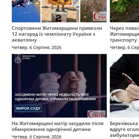
Спортсмени Житомирщини привезли
Через повал
12 нагород із чемпіонату України з
Житомирщин
акватлону
транспорту
Четвер, 6 Серпня, 2026
Четвер, 6 Се
На Житомирщині матір засудили після
Березівськ
обмороження однорічної дитини
вдруге огол
амбулаторію
Четвер, 6 Серпня, 2026