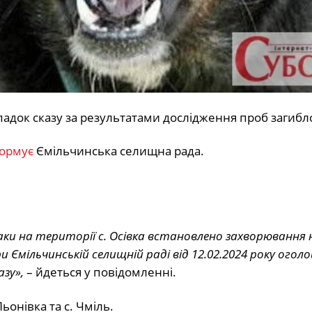
адок сказу за результатами дослідження проб загибло
ормує
Ємільчинська селищна рада.
ки на території с. Осівка встановлено захворювання н
 Ємільчинській селищній раді від 12.02.2024 року оголо
зу»,
– йдеться у повідомленні.
ьонівка та с. Чміль.