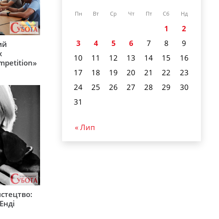
Пн
Вт
Ср
Чт
Пт
Сб
Нд
1
2
3
4
5
6
7
8
9
ий
х
10
11
12
13
14
15
16
mpetition»
17
18
19
20
21
22
23
24
25
26
27
28
29
30
31
« Лип
стецтво:
Енді