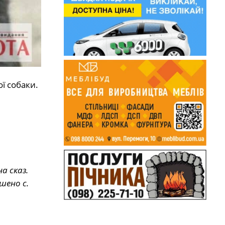
ї собаки.
а сказ.
шено с.