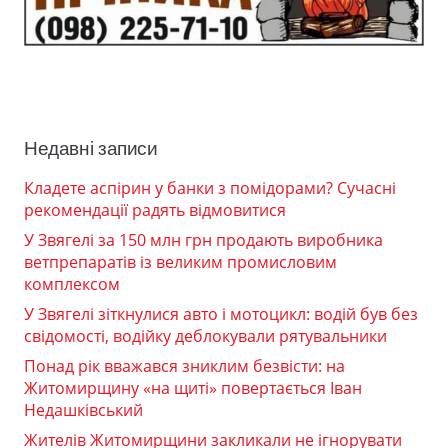
Недавні записи
Кладете аспірин у банки з помідорами? Сучасні
рекомендації радять відмовитися
У Звягелі за 150 млн грн продають виробника
ветпрепаратів із великим промисловим
комплексом
У Звягелі зіткнулися авто і мотоцикл: водій був без
свідомості, водійку деблокували рятувальники
Понад рік вважався зниклим безвісти: на
Житомирщину «на щиті» повертається Іван
Недашківський
Жителів Житомирщини закликали не ігнорувати