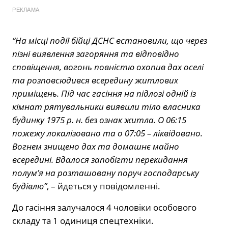
РЕКЛАМА
“На місці події бійці ДСНС встановили, що через
пізні виявлення загоряння та відповідно
сповіщення, вогонь повністю охопив дах оселі
та розповсюдився всередину житлових
приміщень. Під час гасіння на підлозі одній із
кімнат рятувальники виявили тіло власника
будинку 1975 р. н. без ознак житла. О 06:15
пожежу локалізовано та о 07:05 – ліквідовано.
Вогнем знищено дах та домашнє майно
всередині. Вдалося запобігти перекидання
полум’я на розташовану поруч господарську
будівлю”
, – йдеться у повідомленні.
До гасіння залучалося 4 чоловіки особового
складу та 1 одиниця спецтехніки.