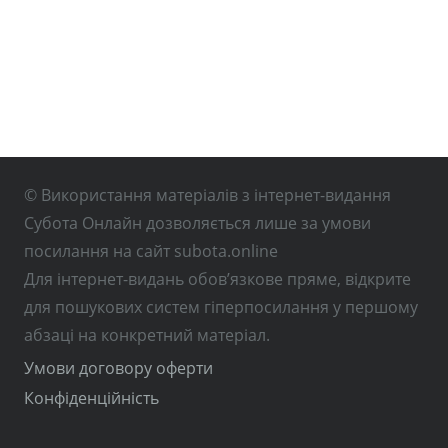
© Використання матеріалів з інтернет-видання
Субота Онлайн дозволяється лише за умови
посилання на сайт subota.online
Для інтернет-видань обов’язкове пряме, відкрите
для пошукових систем гіперпосилання у першому
абзаці на конкретний матеріал.
Умови договору оферти
Конфіденційність