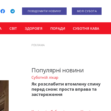
ПОВІДОМИТИ НОВИНУ
МОЯ СУБОТА
А
СВІТ
ЗДОРОВ’Я
ПОРАДИ
СУБОТНЯ КАВА
РЕКЛАМА
Популярні новини
Суботній лікар
Як розслабити втомлену спину
перед сном: проста вправа та
застереження