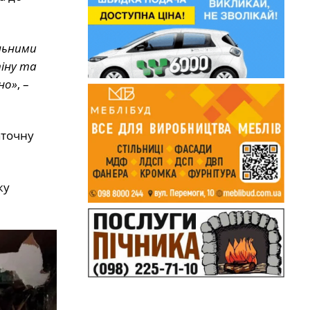
льними
іну та
но»
, –
аточну
жу