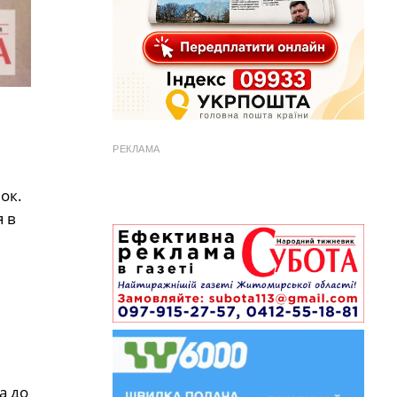
РЕКЛАМА
ок.
я в
а до