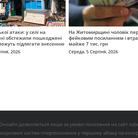
ької атаки: у селі на
На Житомирщині чоловік пе
ні обстежили пошкоджені
фейковим посиланням і втр
можуть підлягати знесенню
майже 7 тис. грн
рпня, 2026
Середа, 5 Серпня, 2026
Онлайн дозволяється лише за умови посилання на сайт subo
пошукових систем гіперпосилання у першому абзаці на конк