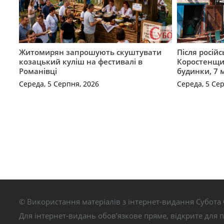
Житомирян запрошують скуштувати
Після російс
козацький куліш на фестивалі в
Коростенщи
Романівці
будинки, 7 
Середа, 5 Серпня, 2026
Середа, 5 Се
© Використання матеріалів з інтернет-видання Субота 
Для інтернет-видань обов’язкове пряме, відкрите для 