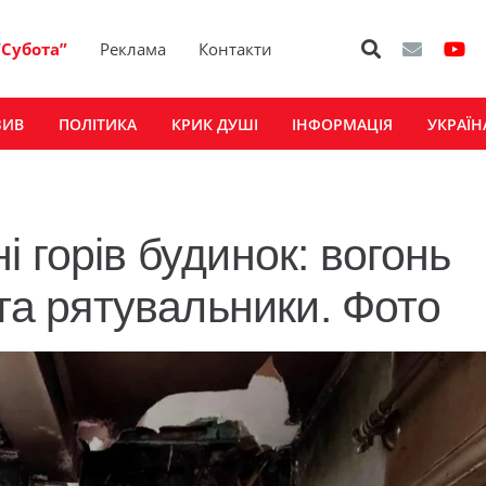
“Субота”
Реклама
Контакти
ЗИВ
ПОЛІТИКА
КРИК ДУШІ
ІНФОРМАЦІЯ
УКРАЇН
 горів будинок: вогонь
 та рятувальники. Фото