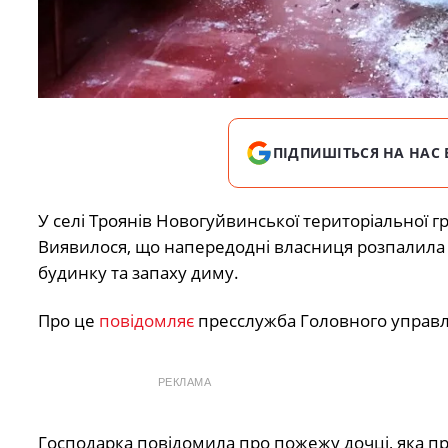
ПІДПИШІТЬСЯ НА НАС 
У селі Троянів Новогуйвинської територіальної 
Виявилося, що напередодні власниця розпалила пі
будинку та запаху диму.
Про це
повідомляє
пресслужба Головного управлі
РЕКЛАМА
Господарка повідомила про пожежу дочці, яка пр