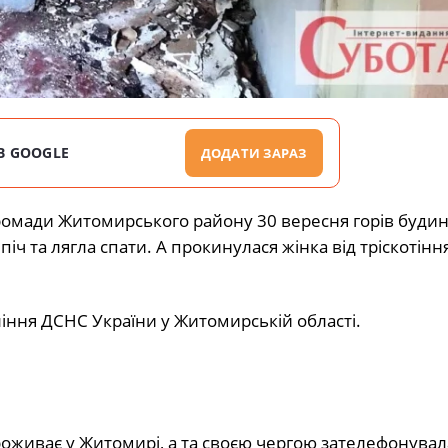
В GOOGLE
ДОДАТИ ЗАРАЗ
громади Житомирського району 30 вересня горів будин
ч та лягла спати. А прокинулася жінка від тріскотінн
ння ДСНС України у Житомирській області.
оживає у Житомирі, а та своєю чергою зателефонувал