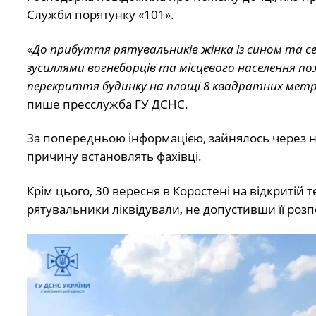
Служби порятунку «101».
«
До прибуття рятувальників жінка із сином та с
зусиллями вогнеборців та місцевого населення п
перекриття будинку на площі 8 квадратних метрі
пише пресслужба ГУ ДСНС.
За попередньою інформацією, зайнялось через 
причину встановлять фахівці.
Крім цього, 30 вересня в Коростені на відкритій т
рятувальники ліквідували, не допустивши її роз