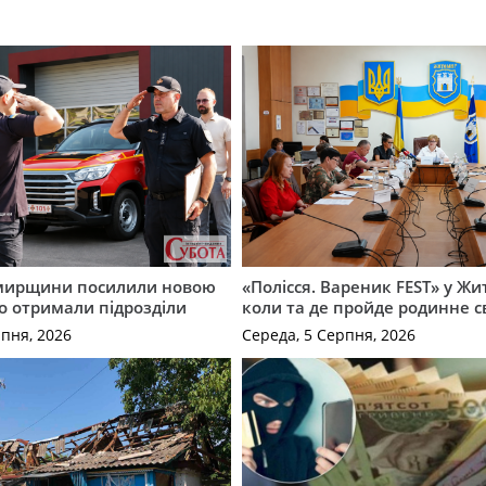
мирщини посилили новою
«Полісся. Вареник FEST» у Жи
о отримали підрозділи
коли та де пройде родинне с
рпня, 2026
Середа, 5 Серпня, 2026