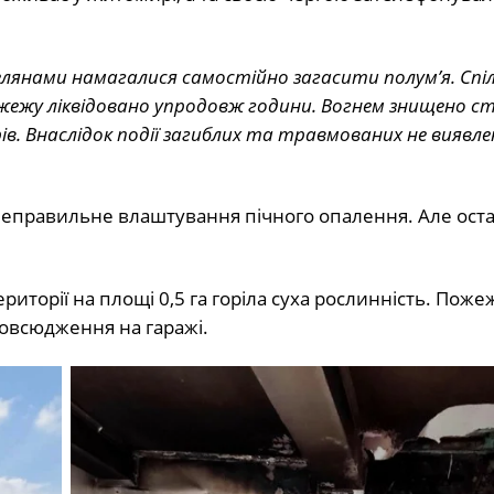
елянами намагалися самостійно загасити полум’я. Спі
ожежу ліквідовано упродовж години. Вогнем знищено ст
в. Внаслідок події загиблих та травмованих не виявле
неправильне влаштування пічного опалення. Але ост
ериторії на площі 0,5 га горіла суха рослинність. Поже
повсюдження на гаражі.