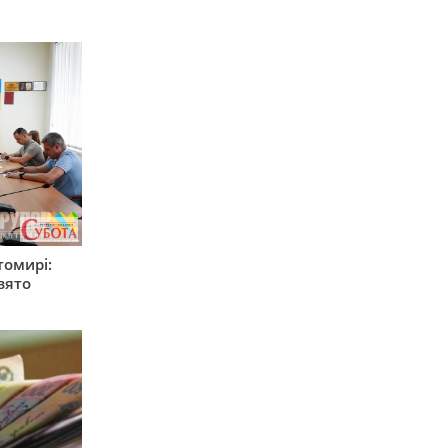
томирі:
вято