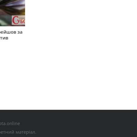
рейшов за
атив
ta.online
ретний матеріал.