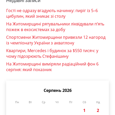
Недавні записи
Гості не одразу вгадують начинку: пиріг із 5–6
цибулин, який зникає зі столу
На Житомирщині рятувальники ліквідували п’ять
пожеж в екосистемах за добу
Спортсмени Житомирщини привезли 12 нагород
із чемпіонату України з акватлону
Квартири, Mercedes і будинок за $550 тисяч: у
чому підозрюють Стефанішину
На Житомирщині виміряли радіаційний фон 6
серпня: який показник
Серпень 2026
Пн
Вт
Ср
Чт
Пт
Сб
Нд
1
2