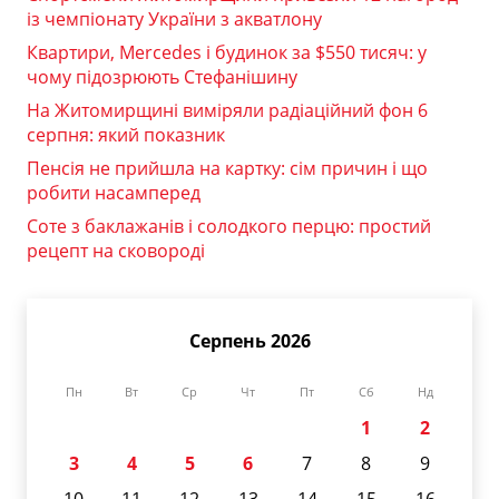
із чемпіонату України з акватлону
Квартири, Mercedes і будинок за $550 тисяч: у
чому підозрюють Стефанішину
На Житомирщині виміряли радіаційний фон 6
серпня: який показник
Пенсія не прийшла на картку: сім причин і що
робити насамперед
Соте з баклажанів і солодкого перцю: простий
рецепт на сковороді
Серпень 2026
Пн
Вт
Ср
Чт
Пт
Сб
Нд
1
2
3
4
5
6
7
8
9