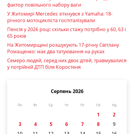
фактор повільного набору ваги
У Житомирі Mercedes зіткнувся з Yamaha: 18-
річного мотоцикліста госпіталізували
Пенсія у 2026 році: скільки стажу потрібно у 60, 63 і
65 років
На Житомирщині розшукують 17-річну Світлану
Ромащенко: має два татуювання на руках
Семеро людей, серед них двоє дітей, травмувалися
у потрійній ДТП біля Коростеня
Серпень 2026
Пн
Вт
Ср
Чт
Пт
Сб
Нд
1
2
3
4
5
6
7
8
9
10
11
12
13
14
15
16