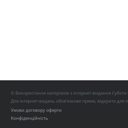
© Використання матеріалів з інтернет-видання Субота 
Для інтернет-видань обов’язкове пряме, відкрите для 
Умови договору оферти
Конфіденційність