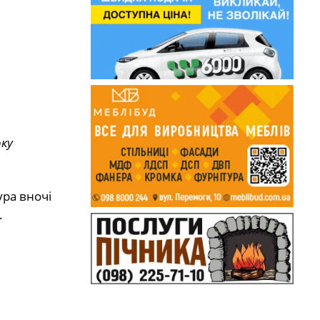
оку
ура вночі
.