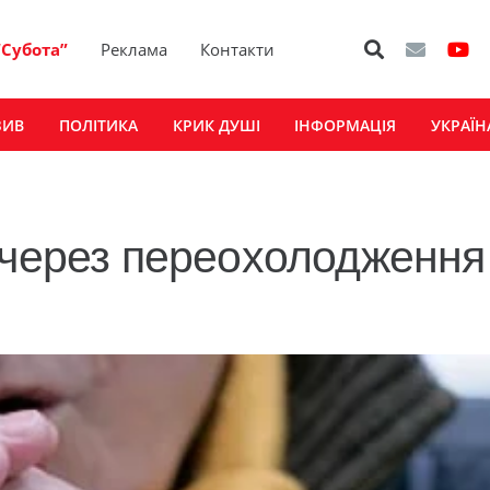
“Субота”
Реклама
Контакти
ЗИВ
ПОЛІТИКА
КРИК ДУШІ
ІНФОРМАЦІЯ
УКРАЇН
 через переохолодження