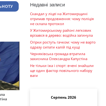
Недавні записи
ЬНОТУ
Скандал у ліцеї на Житомирщині
отримав продовження: чому поліція
не склала протокол
У Житомирському районі легковик
врізався в дерево: водійка загинула
Огірки ростуть гачком: чому не варто
одразу сипати калій під кущі
Черняхівська громада втратила
захисника Олександра Капустіна
Не тільки їжа і спорт: вчені знайшли
ще один фактор повільного набору
ваги
ила
Серпень 2026
тіна