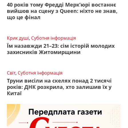
40 років тому Фредді Мерк’юрі востаннє
вийшов на сцену з Queen: ніхто не знав,
що це фінал
Крик душі
,
Суботня інформація
Їм назавжди 21–23: сім історій молодих
захисників Житомирщини
Світ
,
Суботня інформація
Труни висіли на скелях понад 2 тисячі
років: ДНК розкрила, хто залишив їх у
Китаї