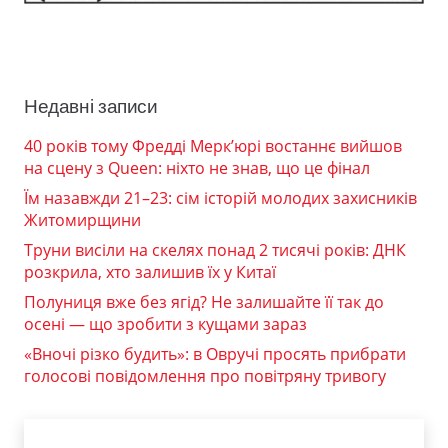
Недавні записи
40 років тому Фредді Мерк’юрі востаннє вийшов
на сцену з Queen: ніхто не знав, що це фінал
Їм назавжди 21–23: сім історій молодих захисників
Житомирщини
Труни висіли на скелях понад 2 тисячі років: ДНК
розкрила, хто залишив їх у Китаї
Полуниця вже без ягід? Не залишайте її так до
осені — що зробити з кущами зараз
«Вночі різко будить»: в Овручі просять прибрати
голосові повідомлення про повітряну тривогу