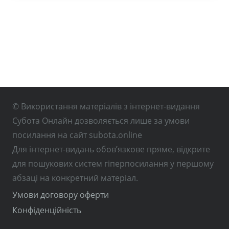
© Використання матеріалів з інтернет-видання
Субота Онлайн дозволяється лише за умови
посилання на сайт subota.online
Для інтернет-видань обов’язкове пряме, відкрите
для пошукових систем гіперпосилання у першому
абзаці на конкретний матеріал.
Умови договору оферти
Конфіденційність