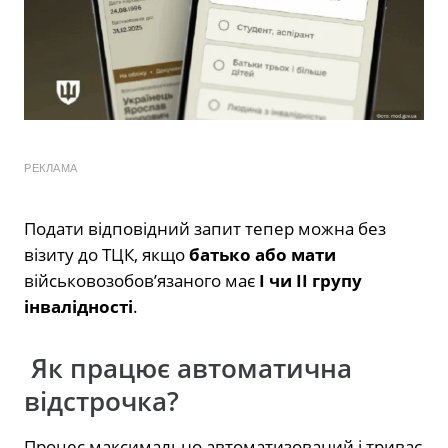
РЕКЛАМА
Подати відповідний запит тепер можна без
візиту до ТЦК, якщо
батько або мати
військовозобов’язаного має
I чи II групу
інвалідності
.
Як працює автоматична
відстрочка?
Процес максимально автоматизований і триває