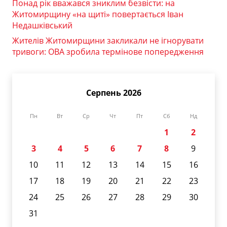
Понад рік вважався зниклим безвісти: на
Житомирщину «на щиті» повертається Іван
Недашківський
Жителів Житомирщини закликали не ігнорувати
тривоги: ОВА зробила термінове попередження
Серпень 2026
Пн
Вт
Ср
Чт
Пт
Сб
Нд
1
2
3
4
5
6
7
8
9
10
11
12
13
14
15
16
17
18
19
20
21
22
23
24
25
26
27
28
29
30
31