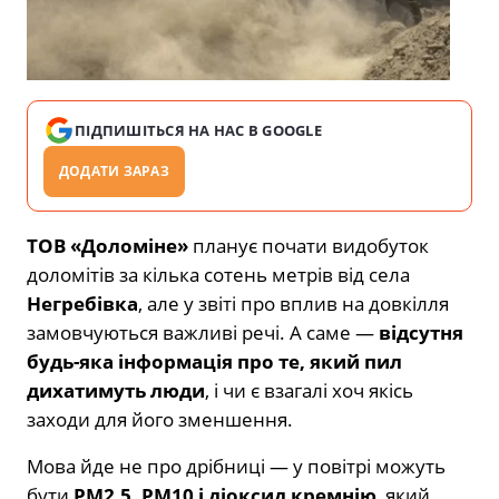
ПІДПИШІТЬСЯ НА НАС В GOOGLE
ДОДАТИ ЗАРАЗ
ТОВ «Доломіне»
планує почати видобуток
доломітів за кілька сотень метрів від села
Негребівка
, але у звіті про вплив на довкілля
замовчуються важливі речі. А саме —
відсутня
будь-яка інформація про те, який пил
дихатимуть люди
, і чи є взагалі хоч якісь
заходи для його зменшення.
Мова йде не про дрібниці — у повітрі можуть
бути
PM2.5, PM10 і діоксид кремнію
, який