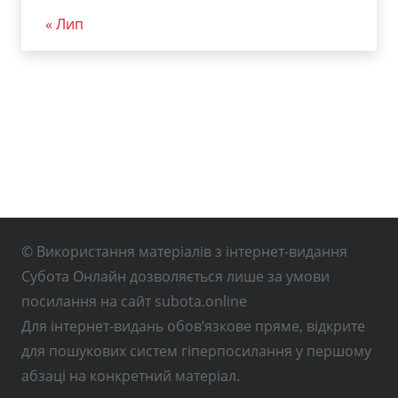
« Лип
© Використання матеріалів з інтернет-видання
Субота Онлайн дозволяється лише за умови
посилання на сайт subota.online
Для інтернет-видань обов’язкове пряме, відкрите
для пошукових систем гіперпосилання у першому
абзаці на конкретний матеріал.