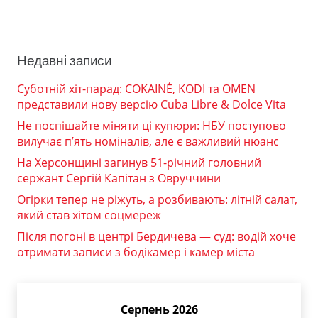
Недавні записи
Суботній хіт-парад: COKAINÉ, KODI та OMEN
представили нову версію Cuba Libre & Dolce Vita
Не поспішайте міняти ці купюри: НБУ поступово
вилучає п’ять номіналів, але є важливий нюанс
На Херсонщині загинув 51-річний головний
сержант Сергій Капітан з Овруччини
Огірки тепер не ріжуть, а розбивають: літній салат,
який став хітом соцмереж
Після погоні в центрі Бердичева — суд: водій хоче
отримати записи з бодікамер і камер міста
Серпень 2026