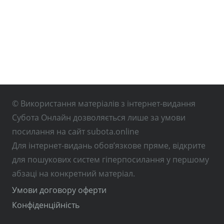
© Використання матеріалів з інтернет-видання
Субота Онлайн дозволяється лише за умови
посилання на сайт subota.online
Для інтернет-видань обов’язкове пряме, відкрите
для пошукових систем гіперпосилання у першому
абзаці на конкретний матеріал.
Умови договору оферти
Конфіденційність