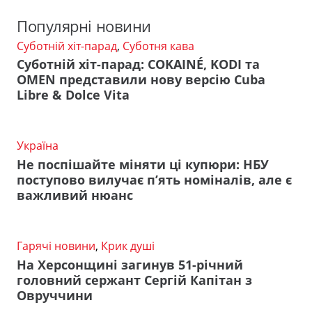
Популярні новини
Суботній хіт-парад
,
Суботня кава
Суботній хіт-парад: COKAINÉ, KODI та
OMEN представили нову версію Cuba
Libre & Dolce Vita
Україна
Не поспішайте міняти ці купюри: НБУ
поступово вилучає п’ять номіналів, але є
важливий нюанс
Гарячі новини
,
Крик душі
На Херсонщині загинув 51-річний
головний сержант Сергій Капітан з
Овруччини