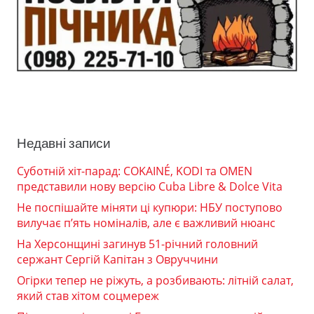
Недавні записи
Суботній хіт-парад: COKAINÉ, KODI та OMEN
представили нову версію Cuba Libre & Dolce Vita
Не поспішайте міняти ці купюри: НБУ поступово
вилучає п’ять номіналів, але є важливий нюанс
На Херсонщині загинув 51-річний головний
сержант Сергій Капітан з Овруччини
Огірки тепер не ріжуть, а розбивають: літній салат,
який став хітом соцмереж