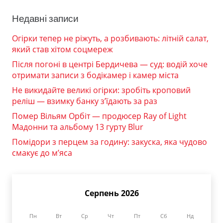
Недавні записи
Огірки тепер не ріжуть, а розбивають: літній салат,
який став хітом соцмереж
Після погоні в центрі Бердичева — суд: водій хоче
отримати записи з бодікамер і камер міста
Не викидайте великі огірки: зробіть кроповий
реліш — взимку банку з’їдають за раз
Помер Вільям Орбіт — продюсер Ray of Light
Мадонни та альбому 13 гурту Blur
Помідори з перцем за годину: закуска, яка чудово
смакує до м’яса
Серпень 2026
Пн
Вт
Ср
Чт
Пт
Сб
Нд