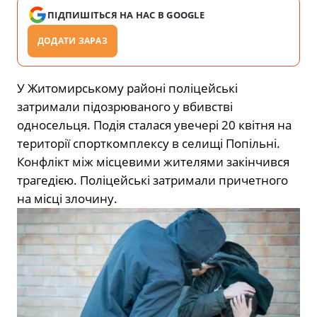
ПІДПИШІТЬСЯ НА НАС В GOOGLE
ДОДАТИ ЗАРАЗ
У Житомирському районі поліцейські
затримали підозрюваного у вбивстві
односельця. Подія сталася увечері 20 квітня на
території спорткомплексу в селищі Попільні.
Конфлікт між місцевими жителями закінчився
трагедією. Поліцейські затримали причетного
на місці злочину.