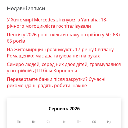
Недавні записи
У Житомирі Mercedes зіткнувся з Yamaha: 18-
річного мотоцикліста госпіталізували
Пенсія у 2026 році: скільки стажу потрібно у 60, 63 і
65 років
На Житомирщині розшукують 17-річну Світлану
Ромащенко: має два татуювання на руках
Семеро людей, серед них двоє дітей, травмувалися
у потрійній ДТП біля Коростеня
Перевертаєте банки після закрутки? Сучасні
рекомендації радять робити інакше
Серпень 2026
Пн
Вт
Ср
Чт
Пт
Сб
Нд