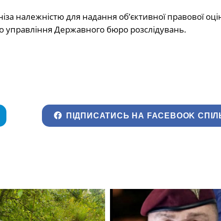
іза належністю для надання об’єктивної правової оці
о управління Державного бюро розслідувань.
ПІДПИСАТИСЬ НА FACEBOOK СПІЛ