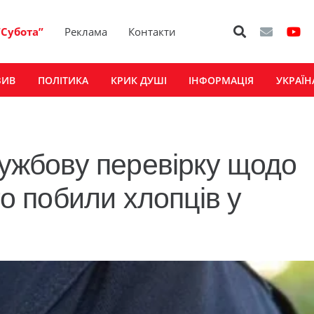
“Субота”
Реклама
Контакти
ЗИВ
ПОЛІТИКА
КРИК ДУШІ
ІНФОРМАЦІЯ
УКРАЇН
службову перевірку щодо
то побили хлопців у