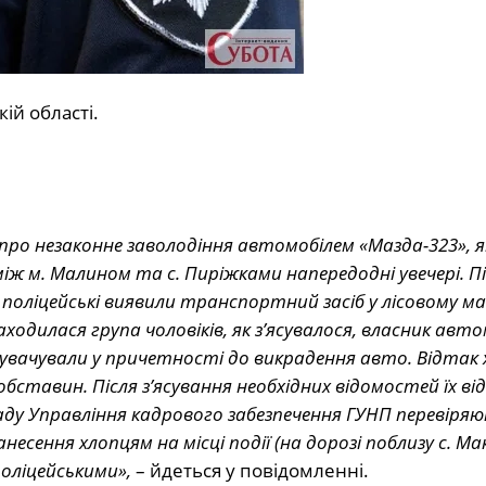
ій області.
я про незаконне заволодіння автомобілем «Мазда-323», 
між м. Малином та с. Пиріжками напередодні увечері. Пі
і поліцейські виявили транспортний засіб у лісовому ма
находилася група чоловіків, як з’ясувалося, власник авт
нувачували у причетності до викрадення авто. Відтак 
 обставин. Після з’ясування необхідних відомостей їх ві
складу Управління кадрового забезпечення ГУНП перевіря
есення хлопцям на місці події (на дорозі поблизу с. Ма
оліцейськими»,
– йдеться у повідомленні.