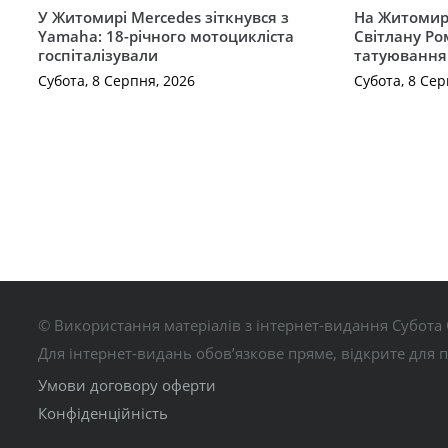
У Житомирі Mercedes зіткнувся з
На Житомир
Yamaha: 18-річного мотоцикліста
Світлану Ро
госпіталізували
татуювання
Субота, 8 Серпня, 2026
Субота, 8 Сер
© Використання матеріалів з інтернет-видання Субота 
Для інтернет-видань обов’язкове пряме, відкрите для 
Умови договору оферти
Конфіденційність