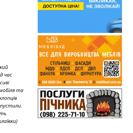
який
д час
сиві
омобіля та
хлопців
дпустили.
ють
клаївки)