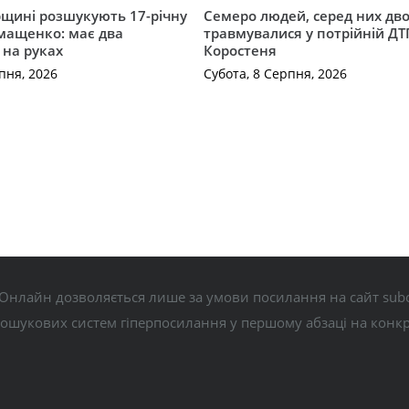
щині розшукують 17-річну
Семеро людей, серед них дво
мащенко: має два
травмувалися у потрійній ДТ
 на руках
Коростеня
пня, 2026
Субота, 8 Серпня, 2026
Онлайн дозволяється лише за умови посилання на сайт subo
пошукових систем гіперпосилання у першому абзаці на конк