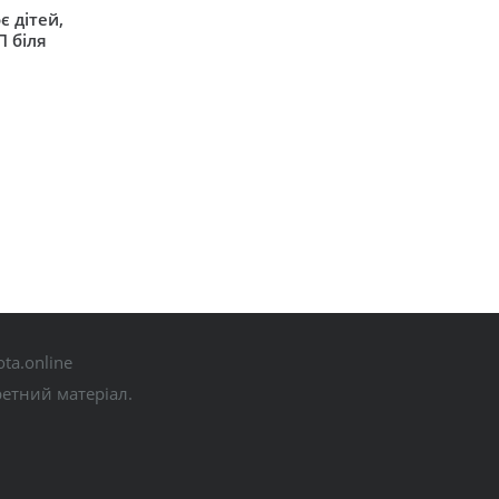
є дітей,
П біля
ta.online
ретний матеріал.