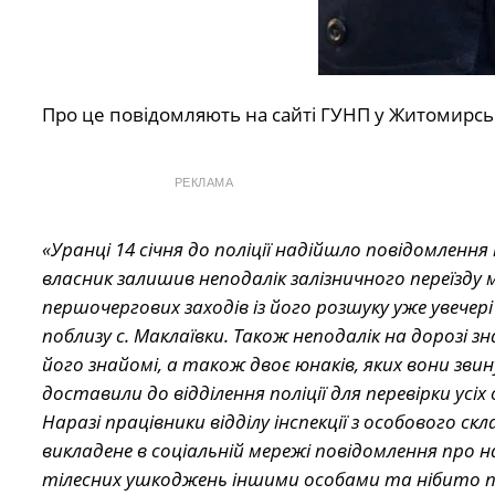
Про це повідомляють на сайті ГУНП у Житомирськ
РЕКЛАМА
«Уранці 14 січня до поліції надійшло повідомленн
власник залишив неподалік залізничного переїзду 
першочергових заходів із його розшуку уже увечер
поблизу с. Маклаївки. Також неподалік на дорозі з
його знайомі, а також двоє юнаків, яких вони зви
доставили до відділення поліції для перевірки усіх
Наразі працівники відділу інспекції з особового 
викладене в соціальній мережі повідомлення про нан
тілесних ушкоджень іншими особами та нібито п