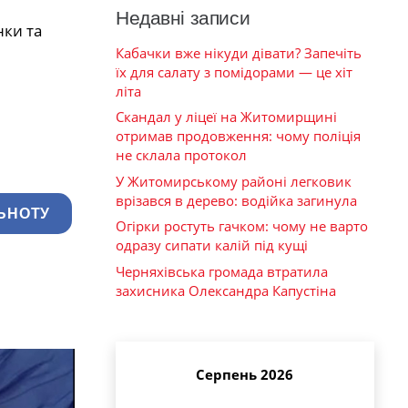
Недавні записи
нки та
Кабачки вже нікуди дівати? Запечіть
їх для салату з помідорами — це хіт
літа
Скандал у ліцеї на Житомирщині
отримав продовження: чому поліція
не склала протокол
У Житомирському районі легковик
врізався в дерево: водійка загинула
ЬНОТУ
Огірки ростуть гачком: чому не варто
одразу сипати калій під кущі
Черняхівська громада втратила
захисника Олександра Капустіна
Серпень 2026