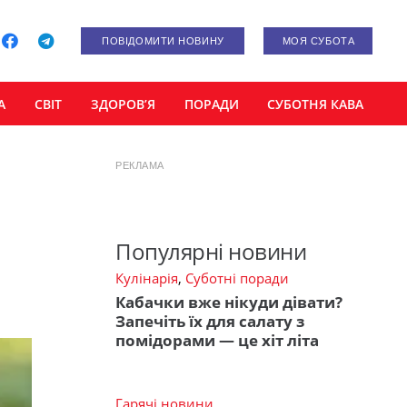
ПОВІДОМИТИ НОВИНУ
МОЯ СУБОТА
А
СВІТ
ЗДОРОВ’Я
ПОРАДИ
СУБОТНЯ КАВА
РЕКЛАМА
Популярні новини
Кулінарія
,
Суботні поради
Кабачки вже нікуди дівати?
Запечіть їх для салату з
помідорами — це хіт літа
Гарячі новини