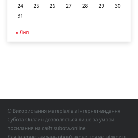
24
25
26
27
28
29
30
31
« Лип
© Використання матеріалів з інтернет-видання
Субота Онлайн дозволяється лише за умови
посилання на сайт subota.online
Для інтернет-видань обов’язкове пряме, відкрите