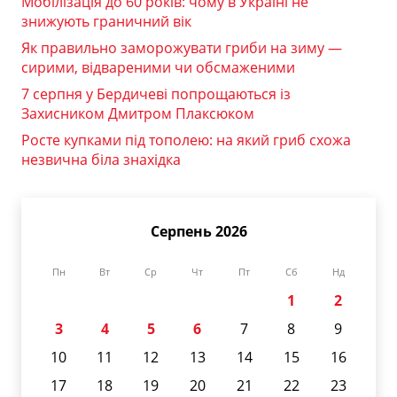
Мобілізація до 60 років: чому в Україні не
знижують граничний вік
Як правильно заморожувати гриби на зиму —
сирими, відвареними чи обсмаженими
7 серпня у Бердичеві попрощаються із
Захисником Дмитром Плаксюком
Росте купками під тополею: на який гриб схожа
незвична біла знахідка
Серпень 2026
Пн
Вт
Ср
Чт
Пт
Сб
Нд
1
2
3
4
5
6
7
8
9
10
11
12
13
14
15
16
17
18
19
20
21
22
23