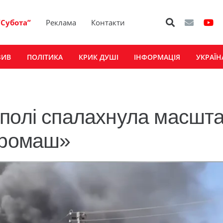
“Субота”
Реклама
Контакти
ЗИВ
ПОЛІТИКА
КРИК ДУШІ
ІНФОРМАЦІЯ
УКРАЇН
ополі спалахнула масшт
дромаш»