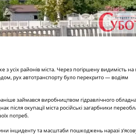
 з усіх районів міста. Через погіршену видимість на 
одом, рух автотранспорту було перекрито — водіям
 раніше займався виробництвом гідравлічного обладна
нак після окупації міста російські загарбники переоб
воїх потреб.
ини інциденту та масштаби пошкоджень наразі з’ясов