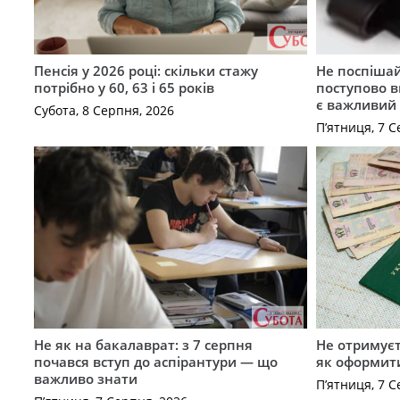
Пенсія у 2026 році: скільки стажу
Не поспішай
потрібно у 60, 63 і 65 років
поступово в
є важливий
Субота, 8 Серпня, 2026
П’ятниця, 7 С
Не як на бакалаврат: з 7 серпня
Не отримуєт
почався вступ до аспірантури — що
як оформит
важливо знати
П’ятниця, 7 С