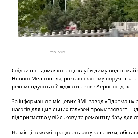
РЕКЛАМА
Свідки повідомляють, що клуби диму видно майже
Нового Мелітополя, розташованому поруч із зав
рекомендують об’їжджати через Аерогородок.
За інформацією місцевих ЗМІ, завод «Гідромаш»
насосів для цивільних галузей промисловості. Од
підприємство у військову та ремонтну базу для с
На місці пожежі працюють рятувальники, обстав