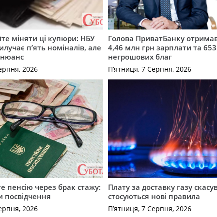
те міняти ці купюри: НБУ
Голова ПриватБанку отримав
илучає п’ять номіналів, але
4,46 млн грн зарплати та 653
 нюанс
негрошових благ
ерпня, 2026
П’ятниця, 7 Серпня, 2026
е пенсію через брак стажу:
Плату за доставку газу скасу
и посвідчення
стосуються нові правила
ерпня, 2026
П’ятниця, 7 Серпня, 2026