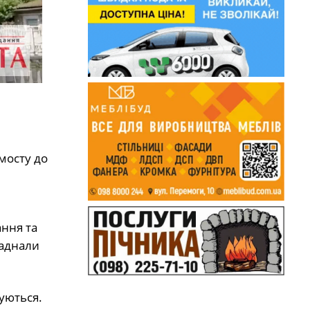
мосту до
ння та
ладнали
уються.