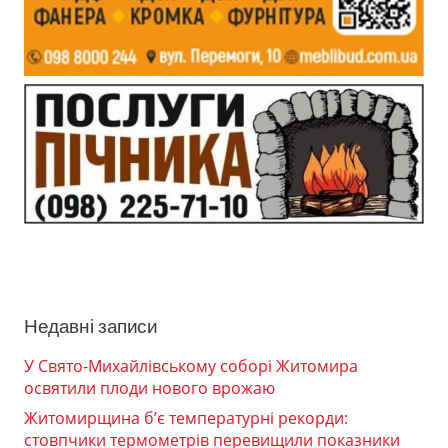
Недавні записи
У Свято-Михайлівському соборі Житомира
освятили плоди нового врожаю
Житомирщина б’є температурні рекорди:
стовпчики термометрів перевищили показники