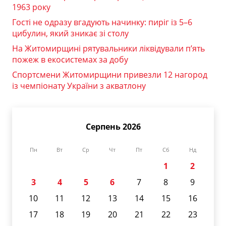
1963 року
Гості не одразу вгадують начинку: пиріг із 5–6
цибулин, який зникає зі столу
На Житомирщині рятувальники ліквідували п’ять
пожеж в екосистемах за добу
Спортсмени Житомирщини привезли 12 нагород
із чемпіонату України з акватлону
Серпень 2026
Пн
Вт
Ср
Чт
Пт
Сб
Нд
1
2
3
4
5
6
7
8
9
10
11
12
13
14
15
16
17
18
19
20
21
22
23