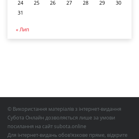
24
25
26
27
28
29
30
31
« Лип
© Використання матеріалів з інтернет-видання
Субота Онлайн дозволяється лише за умови
посилання на сайт subota.online
Для інтернет-видань обов’язкове пряме, відкрите