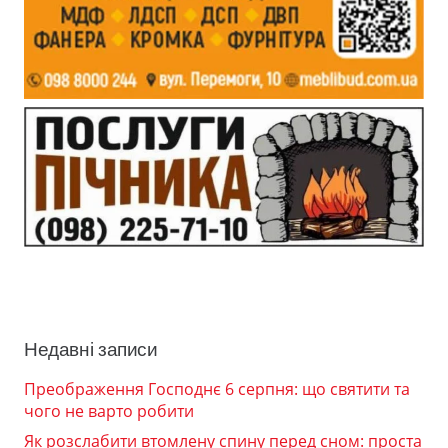
Недавні записи
Преображення Господнє 6 серпня: що святити та
чого не варто робити
Як розслабити втомлену спину перед сном: проста