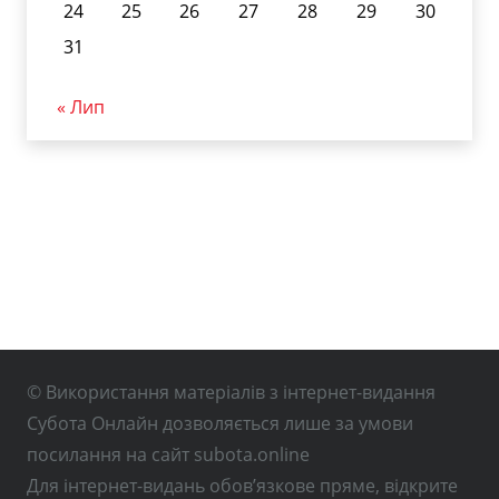
24
25
26
27
28
29
30
31
« Лип
© Використання матеріалів з інтернет-видання
Субота Онлайн дозволяється лише за умови
посилання на сайт subota.online
Для інтернет-видань обов’язкове пряме, відкрите