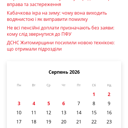
вправа та застереження
Кабачкова ікра на зиму: чому вона виходить
водянистою і як виправити помилку
Не всі пенсійні доплати призначають без заяви:
кому слід звернутися до ПФУ
ДСНС Житомирщини посилили новою технікою:
що отримали підрозділи
Серпень 2026
Пн
Вт
Ср
Чт
Пт
Сб
Нд
1
2
3
4
5
6
7
8
9
10
11
12
13
14
15
16
17
18
19
20
21
22
23