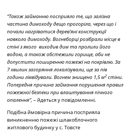
“Також займанню посприяло те, що залізна
частина димоходу дещо прогоріла, через що і
почали нагріватися дерев’яні конструкції
навколо димоходу. Вогнеборці розібрали місце в
стіні з якого виходив дим та пролили його
водою, а також обстежили горище, аби не
допустити поширенню пожежі на покрівлю. За
7 хвилин загоряння локалізували, ще за пів
2
години ліквідували. Вогнем знищено 1,5 м
стіни.
Попередня причина займання порушення правил
пожежної безпеки при влаштування пічного
опалення”,
– йдеться у повідомленні.
Подібна ймовірна причина посприяла
виникненню пожежі шлакоблочного
житлового будинку у с. Товсте