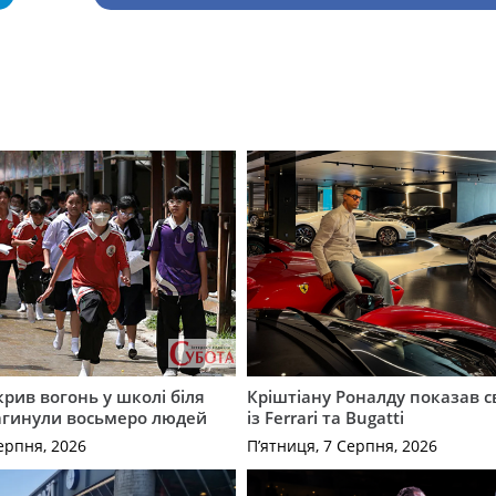
крив вогонь у школі біля
Кріштіану Роналду показав с
агинули восьмеро людей
із Ferrari та Bugatti
ерпня, 2026
П’ятниця, 7 Серпня, 2026