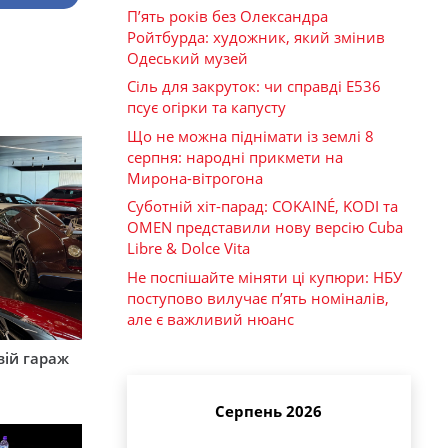
П’ять років без Олександра
Ройтбурда: художник, який змінив
Одеський музей
Сіль для закруток: чи справді Е536
псує огірки та капусту
Що не можна піднімати із землі 8
серпня: народні прикмети на
Мирона-вітрогона
Суботній хіт-парад: COKAINÉ, KODI та
OMEN представили нову версію Cuba
Libre & Dolce Vita
Не поспішайте міняти ці купюри: НБУ
поступово вилучає п’ять номіналів,
але є важливий нюанс
вій гараж
Серпень 2026