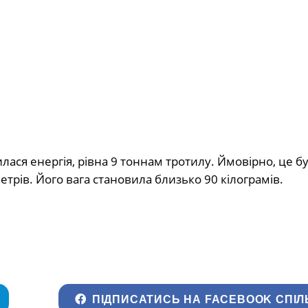
ася енергія, рівна 9 тоннам тротилу. Ймовірно, це б
трів. Його вага становила близько 90 кілограмів.
ПІДПИСАТИСЬ НА FACEBOOK СПІЛ