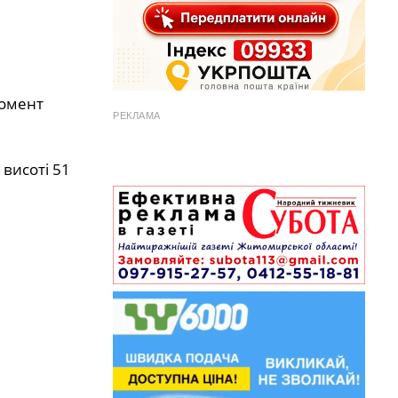
момент
РЕКЛАМА
 висоті 51