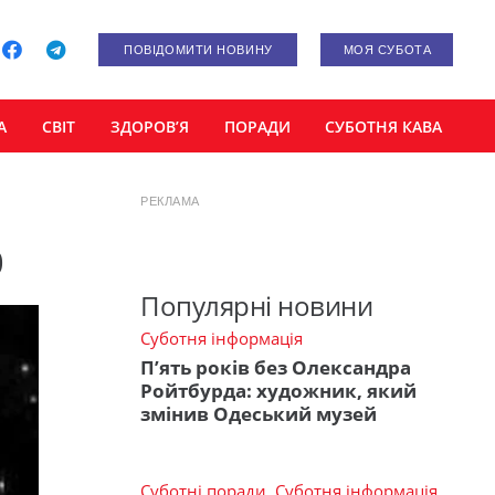
ПОВІДОМИТИ НОВИНУ
МОЯ СУБОТА
А
СВІТ
ЗДОРОВ’Я
ПОРАДИ
СУБОТНЯ КАВА
РЕКЛАМА
р
Популярні новини
Суботня інформація
П’ять років без Олександра
Ройтбурда: художник, який
змінив Одеський музей
Суботні поради
,
Суботня інформація