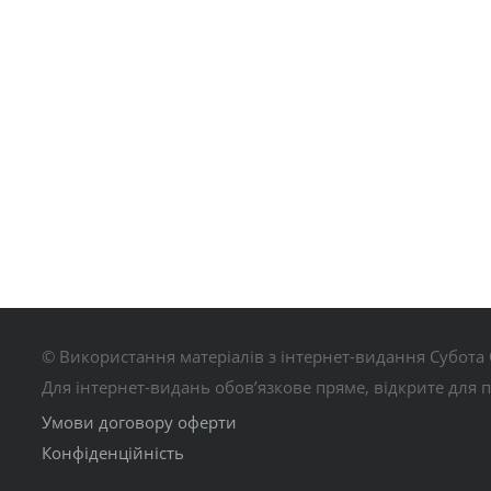
© Використання матеріалів з інтернет-видання Субота 
Для інтернет-видань обов’язкове пряме, відкрите для 
Умови договору оферти
Конфіденційність