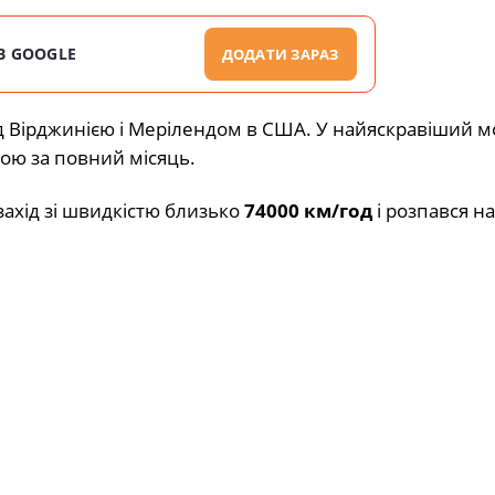
В GOOGLE
ДОДАТИ ЗАРАЗ
д Вірджинією і Мерілендом в США. У найяскравіший 
ою за повний місяць.
захід зі швидкістю близько
74000 км/год
і розпався на