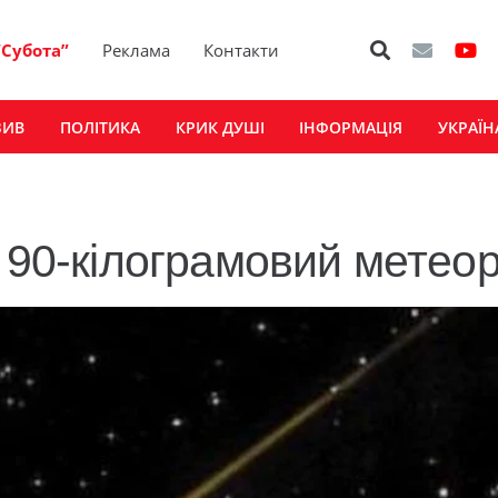
“Субота”
Реклама
Контакти
ЗИВ
ПОЛІТИКА
КРИК ДУШІ
ІНФОРМАЦІЯ
УКРАЇН
в 90-кілограмовий метео