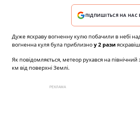
ПІДПИШІТЬСЯ НА НАС 
Дуже яскраву вогненну кулю побачили в небі на
вогненна куля була приблизно
у 2 рази
яскравіш
Як повідомляється, метеор рухався на північний 
км від поверхні Землі.
РЕКЛАМА