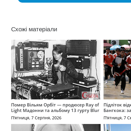
Схожі матеріали
Помер Вільям Орбіт — продюсер Ray of
Підліток від
Light Мадонни та альбому 13 гурту Blur
Бангкока: з
П’ятниця, 7 Серпня, 2026
П’ятниця, 7 С