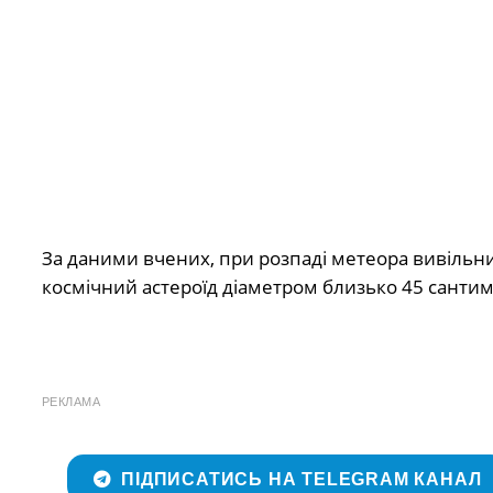
За даними вчених, при розпаді метеора вивільнил
космічний астероїд діаметром близько 45 сантиме
РЕКЛАМА
ПІДПИСАТИСЬ НА TELEGRAM КАНАЛ