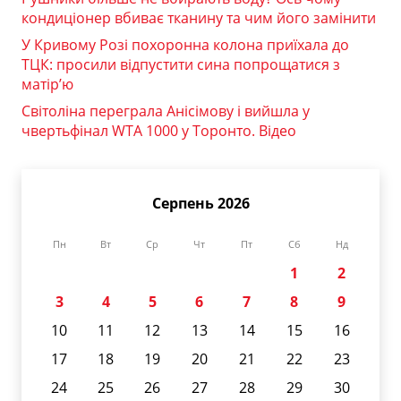
кондиціонер вбиває тканину та чим його замінити
У Кривому Розі похоронна колона приїхала до
ТЦК: просили відпустити сина попрощатися з
матір’ю
Світоліна переграла Анісімову і вийшла у
чвертьфінал WTA 1000 у Торонто. Відео
Серпень 2026
Пн
Вт
Ср
Чт
Пт
Сб
Нд
1
2
3
4
5
6
7
8
9
10
11
12
13
14
15
16
17
18
19
20
21
22
23
24
25
26
27
28
29
30