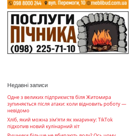
Недавні записи
Одне з великих підприємств біля Житомира
зупиняється після атаки: коли відновить роботу —
невідомо
Хліб, який можна зім’яти як хмаринку: TikTok
підхопив новий кулінарний хіт
Рушники більше не вбирають воду? Ось чому