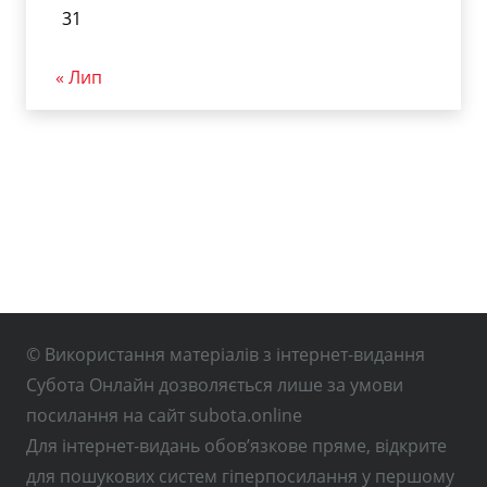
31
« Лип
© Використання матеріалів з інтернет-видання
Субота Онлайн дозволяється лише за умови
посилання на сайт subota.online
Для інтернет-видань обов’язкове пряме, відкрите
для пошукових систем гіперпосилання у першому