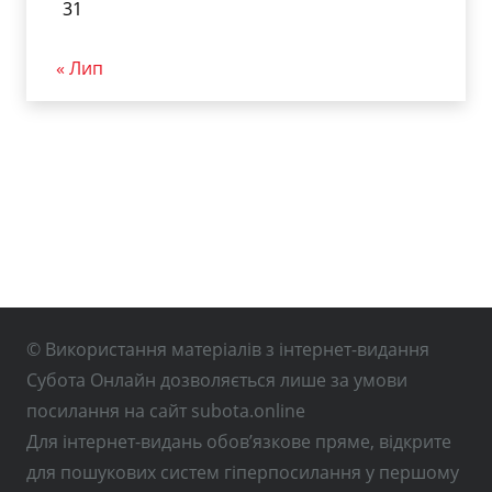
31
« Лип
© Використання матеріалів з інтернет-видання
Субота Онлайн дозволяється лише за умови
посилання на сайт subota.online
Для інтернет-видань обов’язкове пряме, відкрите
для пошукових систем гіперпосилання у першому