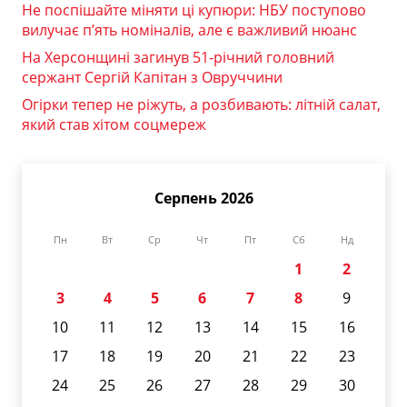
Не поспішайте міняти ці купюри: НБУ поступово
вилучає п’ять номіналів, але є важливий нюанс
На Херсонщині загинув 51-річний головний
сержант Сергій Капітан з Овруччини
Огірки тепер не ріжуть, а розбивають: літній салат,
який став хітом соцмереж
Серпень 2026
Пн
Вт
Ср
Чт
Пт
Сб
Нд
1
2
3
4
5
6
7
8
9
10
11
12
13
14
15
16
17
18
19
20
21
22
23
24
25
26
27
28
29
30