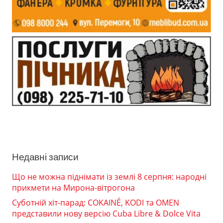
Недавні записи
Що не можна піднімати із землі 8 серпня: народні
прикмети на Мирона-вітрогона
Суботній хіт-парад: COKAINÉ, KODI та OMEN
представили нову версію Cuba Libre & Dolce Vita