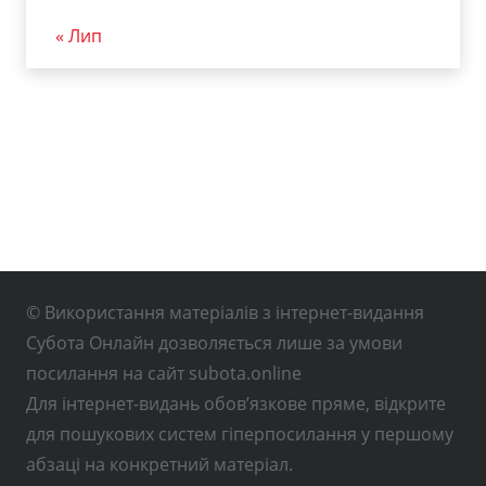
« Лип
© Використання матеріалів з інтернет-видання
Субота Онлайн дозволяється лише за умови
посилання на сайт subota.online
Для інтернет-видань обов’язкове пряме, відкрите
для пошукових систем гіперпосилання у першому
абзаці на конкретний матеріал.