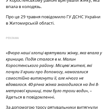
У Коростенському районі врятували жінку, яка
впала в колодязь.
Про це 29 травня
повідомило
ГУ ДСНС України
в Житомирській області.
РЕКЛАМА
«Вчора наші хлопці врятували жінку, яка впала у
криницю. Подія сталася в м. Малин
Коростенського району. Місцеві жителі, які
почули її крики про допомогу, намагалися
самостійно витягнути її, але нічого не
вдавалося. 40-річна жінка знаходилася на дні 8-
метрової криниці, там було трохи води
», –
йдеться в повідомленні.
За допомогою тросу рятувальники витягнули