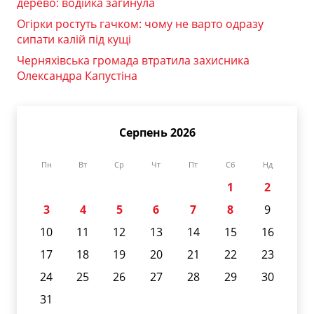
дерево: водійка загинула
Огірки ростуть гачком: чому не варто одразу
сипати калій під кущі
Черняхівська громада втратила захисника
Олександра Капустіна
Серпень 2026
Пн
Вт
Ср
Чт
Пт
Сб
Нд
1
2
3
4
5
6
7
8
9
10
11
12
13
14
15
16
17
18
19
20
21
22
23
24
25
26
27
28
29
30
31