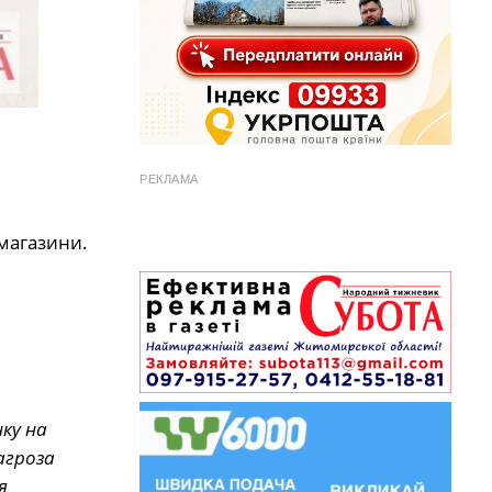
РЕКЛАМА
 магазини.
ку на
агроза
я