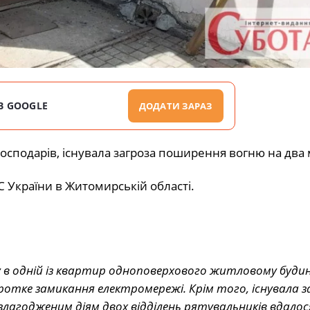
В GOOGLE
ДОДАТИ ЗАРАЗ
 господарів, існувала загроза поширення вогню на два
 України в Житомирській області.
у в одній із квартир одноповерхового житловому будин
ротке замикання електромережі. Крім того, існувала з
злагодженим діям двох відділень рятувальників вдалос