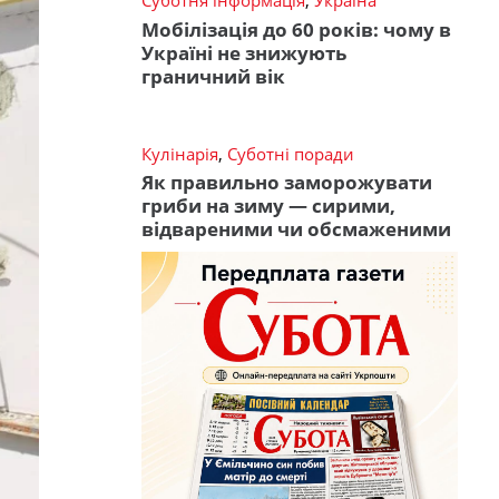
Суботня інформація
,
Україна
Мобілізація до 60 років: чому в
Україні не знижують
граничний вік
Кулінарія
,
Суботні поради
Як правильно заморожувати
гриби на зиму — сирими,
відвареними чи обсмаженими