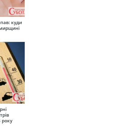
япав: куди
омирщині
рні
трів
 року