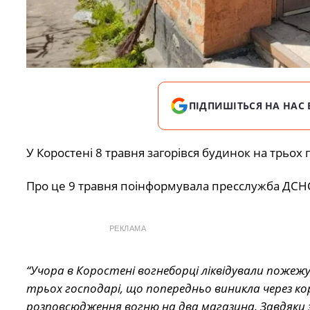
ПІДПИШІТЬСЯ НА НАС 
У Коростені 8 травня загорівся будинок на трьох
Про це 9 травня поінформувала пресслужба ДСНС
РЕКЛАМА
“Учора в Коростені вогнеборці ліквідували пожеж
трьох господарі, що попередньо виникла через ко
розповсюдження вогню на два магазина. Завдяки 