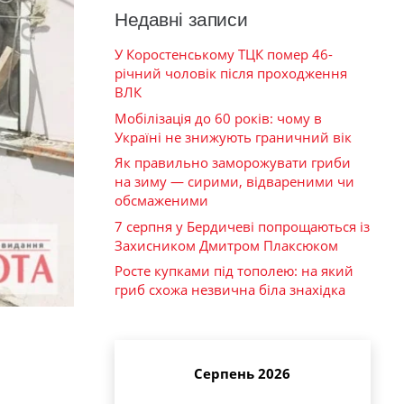
Недавні записи
У Коростенському ТЦК помер 46-
річний чоловік після проходження
ВЛК
Мобілізація до 60 років: чому в
Україні не знижують граничний вік
Як правильно заморожувати гриби
на зиму — сирими, відвареними чи
обсмаженими
7 серпня у Бердичеві попрощаються із
Захисником Дмитром Плаксюком
Росте купками під тополею: на який
гриб схожа незвична біла знахідка
Серпень 2026