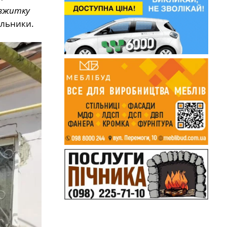
 вжитку
альники.