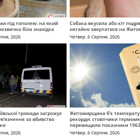
ми під тополею: на який
Собака вкусила або кіт подр
незвична біла знахідка
негайно звертатися на Жит
рпня, 2026
Четвер, 6 Серпня, 2026
ївської громади загрожує
Житомирщина б’є температу
 ув’язнення за вбивство
рекорди: стовпчики термоме
ки
перевищили показники 1963
рпня, 2026
Четвер, 6 Серпня, 2026