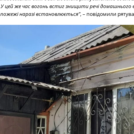
і. У цей же час вогонь встиг знищити речі домашнього
пожежі наразі встановлюється”
, – повідомили рятув