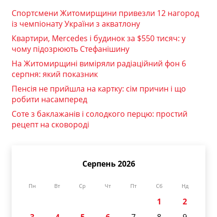
Спортсмени Житомирщини привезли 12 нагород
із чемпіонату України з акватлону
Квартири, Mercedes і будинок за $550 тисяч: у
чому підозрюють Стефанішину
На Житомирщині виміряли радіаційний фон 6
серпня: який показник
Пенсія не прийшла на картку: сім причин і що
робити насамперед
Соте з баклажанів і солодкого перцю: простий
рецепт на сковороді
Серпень 2026
Пн
Вт
Ср
Чт
Пт
Сб
Нд
1
2