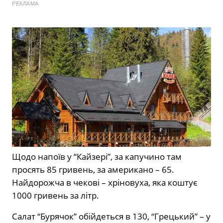
РЕКЛАМА
Щодо напоїв у “Кайзері”, за капучино там
просять 85 гривень, за американо – 65.
Найдорожча в чекові – хріновуха, яка коштує
1000 гривень за літр.
Салат “Бурячок” обійдеться в 130, “Грецький” – у