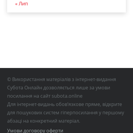
« Лип
© Використання матеріалів з інтернет-видання
Субота Онлайн дозволяється лише за умови
посилання на сайт subota.online
Для інтернет-видань обов’язкове пряме, відкрите
для пошукових систем гіперпосилання у першому
абзаці на конкретний матеріал.
Умови договору оферти