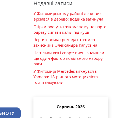
Недавні записи
У Житомирському районі легковик
врізався в дерево: водійка загинула
Огірки ростуть гачком: чому не варто
одразу сипати калій під кущі
Черняхівська громада втратила
захисника Олександра Капустіна
Не тільки їжа і спорт: вчені знайшли
ще один фактор повільного набору
ваги
У Житомирі Mercedes зіткнувся з
Yamaha: 18-річного мотоцикліста
госпіталізували
Серпень 2026
ЬНОТУ