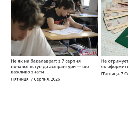
Не як на бакалаврат: з 7 серпня
Не отримуєт
почався вступ до аспірантури — що
як оформит
важливо знати
П’ятниця, 7 С
П’ятниця, 7 Серпня, 2026