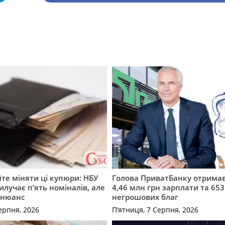
те міняти ці купюри: НБУ
Голова ПриватБанку отримав
илучає п’ять номіналів, але
4,46 млн грн зарплати та 653
 нюанс
негрошових благ
ерпня, 2026
П’ятниця, 7 Серпня, 2026