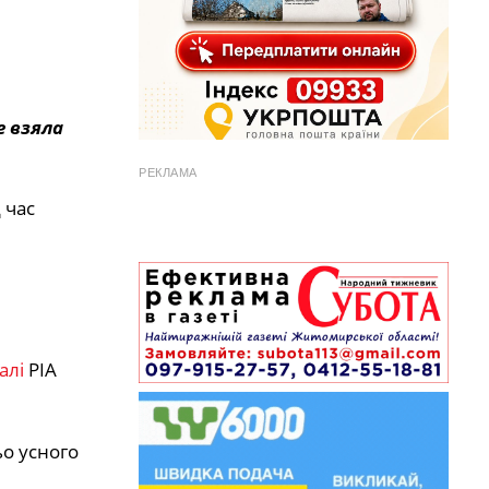
е взяла
РЕКЛАМА
 час
алі
РІА
ьо усного