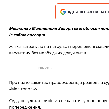
ПІДПИШІТЬСЯ НА НАС 
Мешканка Мелітополя Запорізької області поп
із собою паспорт.
Жінка натрапила на патруль, і перевіряючі склал
карантину без необхідних документів.
РЕКЛАМА
Про надто завзятих правоохоронців розповіла су
«Мелітополь»
.
Суд у результаті вирішив не карати суворо пору
попередження.