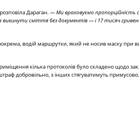
розповіла Дараган.
— Ми враховуємо пропорційність 
а викинути сміття без документів — і 17 тисяч гривен
зокрема, водій маршрутки, який не носив маску при в
 приміщення кілька протоколів було складено щодо зак
штраф добровільно, з інших стягуватимуть примусово