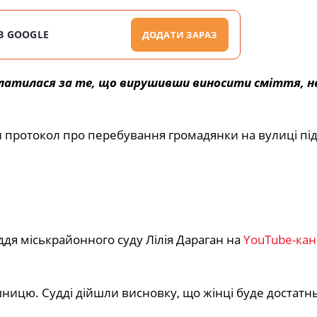
В GOOGLE
ДОДАТИ ЗАРАЗ
латилася за те, що вирушивши виносити сміття, н
и протокол про перебування громадянки на вулиці під
ддя міськрайонного суду Лілія Дараган на
YouTube-кан
шницю. Судді дійшли висновку, що жінці буде достатн