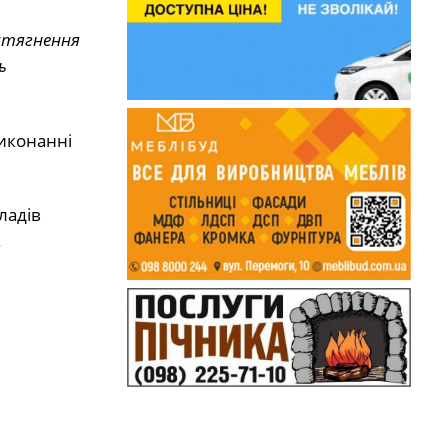
стягнення
ь
иконанні
ладів
.