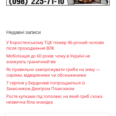
Недавні записи
У Коростенському ТЦК помер 46-річний чоловік
після проходження ВЛК
Мобілізація до 60 років: чому в Україні не
знижують граничний вік
Як правильно заморожувати гриби на зиму —
сирими, відвареними чи обсмаженими
7 серпня у Бердичеві попрощаються із
Захисником Дмитром Плаксюком
Росте купками під тополею: на який гриб схожа
незвична біла знахідка