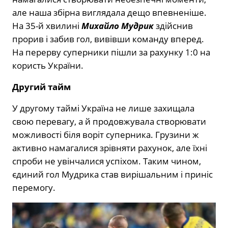
але наша збірна виглядала дещо впевненіше.
На 35-й хвилині
Михайло Мудрик
здійснив
прорив і забив гол, вивівши команду вперед.
На перерву суперники пішли за рахунку 1:0 на
користь України.
Другий тайм
У другому таймі Україна не лише захищала
свою перевагу, а й продовжувала створювати
можливості біля воріт суперника. Грузини ж
активно намагалися зрівняти рахунок, але їхні
спроби не увінчалися успіхом. Таким чином,
єдиний гол Мудрика став вирішальним і приніс
перемогу.