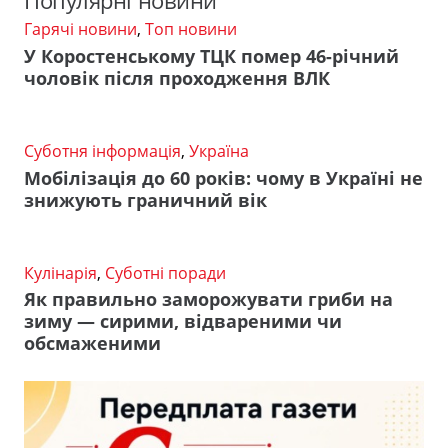
Популярні новини
Гарячі новини
,
Топ новини
У Коростенському ТЦК помер 46-річний
чоловік після проходження ВЛК
Суботня інформація
,
Україна
Мобілізація до 60 років: чому в Україні не
знижують граничний вік
Кулінарія
,
Суботні поради
Як правильно заморожувати гриби на
зиму — сирими, відвареними чи
обсмаженими