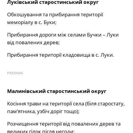
Луківський старостинський округ
Обкошування та прибирання території
меморіалу в с. Буки;
Прибирання дороги між селами Бучки – Луки
від повалених дерев;
Прибирання території кладовища в с. Луки.
РЕКЛАМА
Малинівський старостинський округ
Косіння трави на території села (біля старостату,
пам’ятника, узбіч доріг тощо);
Розчищення території від повалених дерев та
великих гілок після негоди;