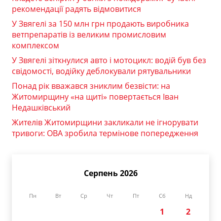
рекомендації радять відмовитися
У Звягелі за 150 млн грн продають виробника
ветпрепаратів із великим промисловим
комплексом
У Звягелі зіткнулися авто і мотоцикл: водій був без
свідомості, водійку деблокували рятувальники
Понад рік вважався зниклим безвісти: на
Житомирщину «на щиті» повертається Іван
Недашківський
Жителів Житомирщини закликали не ігнорувати
тривоги: ОВА зробила термінове попередження
Серпень 2026
Пн
Вт
Ср
Чт
Пт
Сб
Нд
1
2