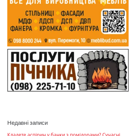
Недавні записи
Кладете аспірин у банки з помідорами? Сучасні