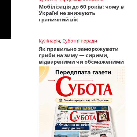
Мобілізація до 60 років: чому в
Україні не знижують
граничний вік
Кулінарія
,
Суботні поради
Як правильно заморожувати
гриби на зиму — сирими,
відвареними чи обсмаженими