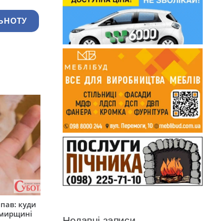
ЬНОТУ
япав: куди
омирщині
Недавні записи