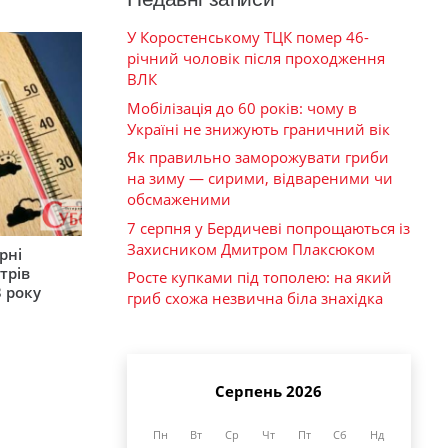
У Коростенському ТЦК помер 46-
річний чоловік після проходження
ВЛК
Мобілізація до 60 років: чому в
Україні не знижують граничний вік
Як правильно заморожувати гриби
на зиму — сирими, відвареними чи
обсмаженими
7 серпня у Бердичеві попрощаються із
Захисником Дмитром Плаксюком
рні
трів
Росте купками під тополею: на який
 року
гриб схожа незвична біла знахідка
Серпень 2026
Пн
Вт
Ср
Чт
Пт
Сб
Нд