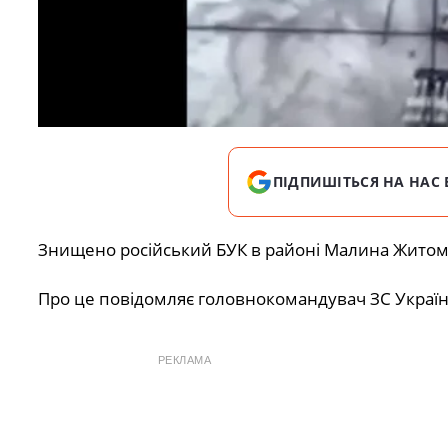
ПІДПИШІТЬСЯ НА НАС 
Знищено російський БУК в районі Малина Житоми
Про це повідомляє головнокомандувач ЗС Украї
РЕКЛАМА