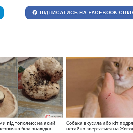
ПІДПИСАТИСЬ НА FACEBOOK СПІЛ
ми під тополею: на який
Собака вкусила або кіт подр
незвична біла знахідка
негайно звертатися на Жит