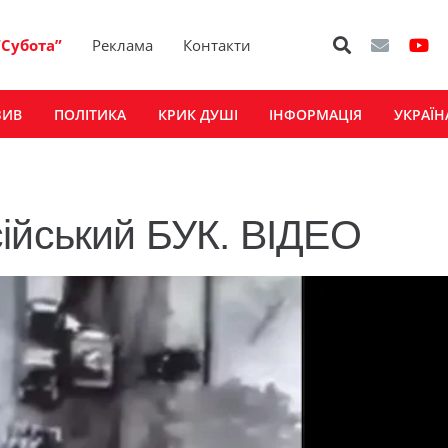
“Субота”
Реклама
Контакти
ЗИВ
ПОЛІТИКА
КРИК ДУШІ
ІНФОРМАЦІЯ
УКРАЇН
ійський БУК. ВІДЕО